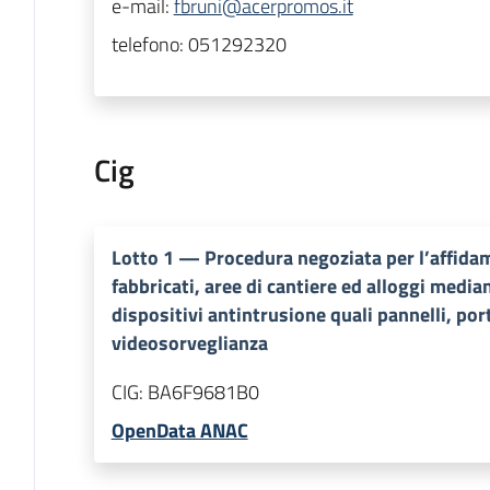
e-mail:
fbruni@acerpromos.it
telefono:
051292320
Cig
Lotto
1
—
Procedura negoziata per l’affidam
fabbricati, aree di cantiere ed alloggi medi
dispositivi antintrusione quali pannelli, por
videosorveglianza
CIG:
BA6F9681B0
OpenData ANAC