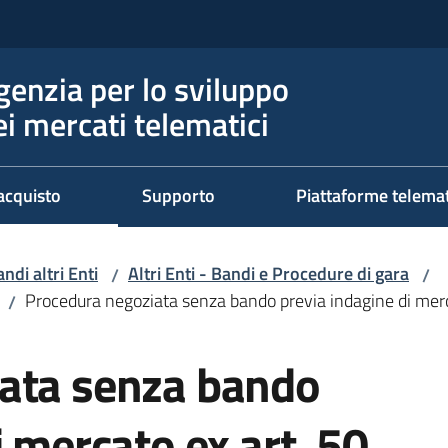
genzia per lo sviluppo
ei mercati telematici
acquisto
Supporto
Piattaforme telema
ndi altri Enti
Altri Enti - Bandi e Procedure di gara
/
/
Procedura negoziata senza bando previa indagine di merca
/
ata senza bando
i mercato ex art. 50