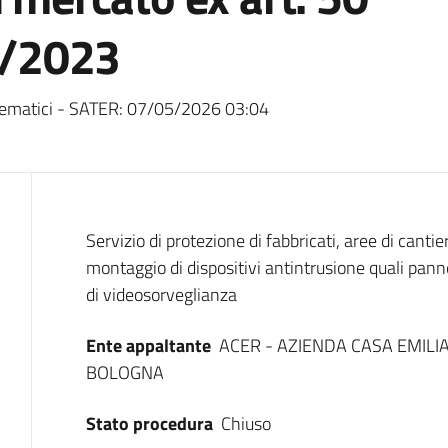
36/2023
ematici - SATER:
07/05/2026 03:04
Dati del bando
Servizio di protezione di fabbricati, aree di canti
montaggio di dispositivi antintrusione quali pannel
di videosorveglianza
Ente appaltante
ACER - AZIENDA CASA EMILI
BOLOGNA
Stato procedura
Chiuso