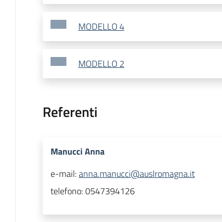
MODELLO 4
MODELLO 2
Referenti
Manucci Anna
e-mail:
anna.manucci@auslromagna.it
telefono:
0547394126