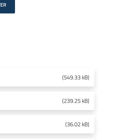
TER
(
549.33 kB
)
(
239.25 kB
)
(
36.02 kB
)