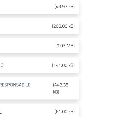
(
49.97 kB
)
(
268.00 kB
)
(
9.03 MB
)
NO
(
141.00 kB
)
 RESPONSABILE
(
448.35
kB
)
I
(
61.00 kB
)