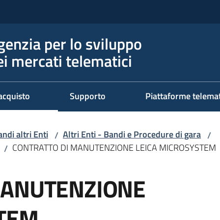
genzia per lo sviluppo
ei mercati telematici
acquisto
Supporto
Piattaforme telema
ndi altri Enti
Altri Enti - Bandi e Procedure di gara
/
/
CONTRATTO DI MANUTENZIONE LEICA MICROSYSTEM
/
MANUTENZIONE
STEM