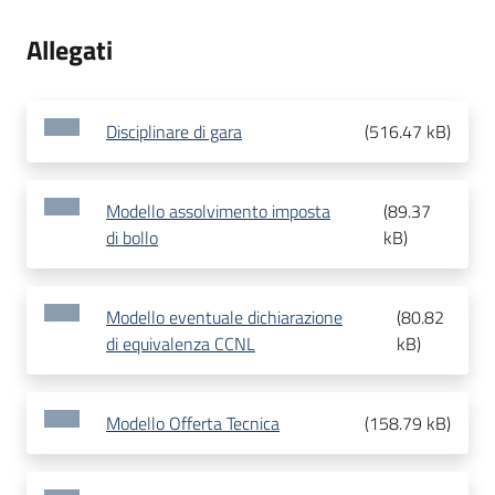
Allegati
Disciplinare di gara
(
516.47 kB
)
Modello assolvimento imposta
(
89.37
di bollo
kB
)
Modello eventuale dichiarazione
(
80.82
di equivalenza CCNL
kB
)
Modello Offerta Tecnica
(
158.79 kB
)