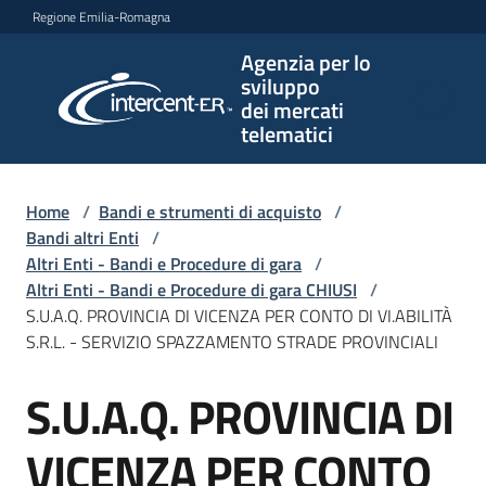
Vai al contenuto
Vai alla navigazione
Vai al footer
Regione Emilia-Romagna
Agenzia per lo
Agenzia
sviluppo
per lo
dei mercati
sviluppo
telematici
dei
mercati
telematici
Home
/
Bandi e strumenti di acquisto
/
Bandi altri Enti
/
Altri Enti - Bandi e Procedure di gara
/
Altri Enti - Bandi e Procedure di gara CHIUSI
/
L'Agenzia
S.U.A.Q. PROVINCIA DI VICENZA PER CONTO DI VI.ABILITÀ
S.R.L. - SERVIZIO SPAZZAMENTO STRADE PROVINCIALI
S.U.A.Q. PROVINCIA DI
Bandi
Salta al contenuto
e
strumenti
VICENZA PER CONTO
di