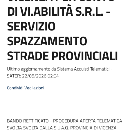
acquisto
DI VI.ABILITÀ S.R.L. -
SERVIZIO
Supporto
SPAZZAMENTO
STRADE PROVINCIALI
Piattaforme
telematiche
Ultimo aggiornamento da Sistema Acquisti Telematici -
SATER:
22/05/2026 02:04
Condividi
Vedi azioni
English
site
Dati del bando
BANDO RETTIFICATO - PROCEDURA APERTA TELEMATICA
SVOLTA SVOLTA DALLA S.U.A.Q. PROVINCIA DI VICENZA