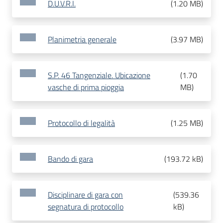
D.U.V.R.I.
(
1.20 MB
)
Planimetria generale
(
3.97 MB
)
S.P. 46 Tangenziale. Ubicazione
(
1.70
vasche di prima pioggia
MB
)
Protocollo di legalità
(
1.25 MB
)
Bando di gara
(
193.72 kB
)
Disciplinare di gara con
(
539.36
segnatura di protocollo
kB
)