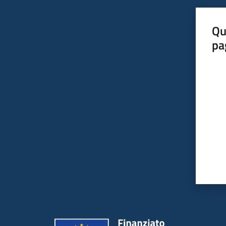
Qu
pa
Valut