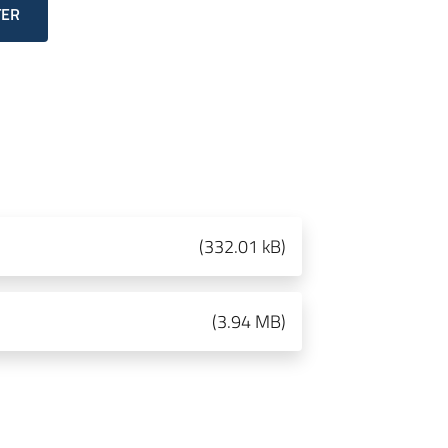
TER
(
332.01 kB
)
(
3.94 MB
)