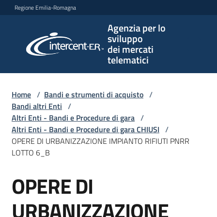
Vai al contenuto
Vai alla navigazione
Vai al footer
Regione Emilia-Romagna
Agenzia per lo
Agenzia
sviluppo
per lo
dei mercati
sviluppo
telematici
dei
mercati
telematici
Home
/
Bandi e strumenti di acquisto
/
Bandi altri Enti
/
Altri Enti - Bandi e Procedure di gara
/
Altri Enti - Bandi e Procedure di gara CHIUSI
/
L'Agenzia
OPERE DI URBANIZZAZIONE IMPIANTO RIFIUTI PNRR
LOTTO 6_B
OPERE DI
Bandi
Salta al contenuto
e
strumenti
URBANIZZAZIONE
di