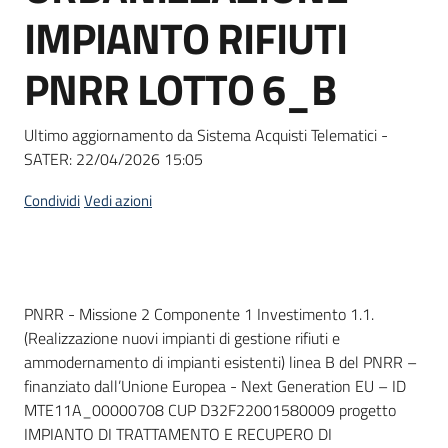
acquisto
IMPIANTO RIFIUTI
PNRR LOTTO 6_B
Supporto
Ultimo aggiornamento da Sistema Acquisti Telematici -
SATER:
22/04/2026 15:05
Piattaforme
telematiche
Condividi
Vedi azioni
Dati del bando
PNRR - Missione 2 Componente 1 Investimento 1.1.
(Realizzazione nuovi impianti di gestione rifiuti e
English
ammodernamento di impianti esistenti) linea B del PNRR –
site
finanziato dall’Unione Europea - Next Generation EU – ID
MTE11A_00000708 CUP D32F22001580009 progetto
IMPIANTO DI TRATTAMENTO E RECUPERO DI