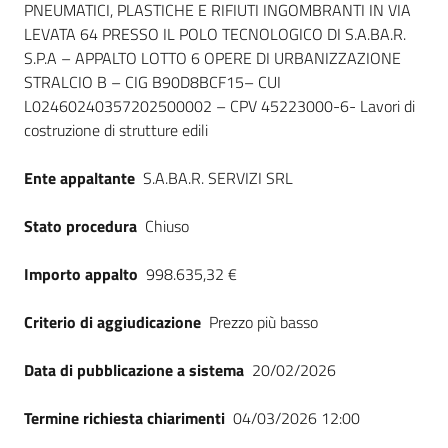
PNEUMATICI, PLASTICHE E RIFIUTI INGOMBRANTI IN VIA
Seguici
LEVATA 64 PRESSO IL POLO TECNOLOGICO DI S.A.BA.R.
su
S.P.A – APPALTO LOTTO 6 OPERE DI URBANIZZAZIONE
STRALCIO B – CIG B90D8BCF15– CUI
L02460240357202500002 – CPV 45223000-6- Lavori di
costruzione di strutture edili
Ente appaltante
S.A.BA.R. SERVIZI SRL
Stato procedura
Chiuso
Importo appalto
998.635,32 €
Criterio di aggiudicazione
Prezzo più basso
Data di pubblicazione a sistema
20/02/2026
Termine richiesta chiarimenti
04/03/2026 12:00