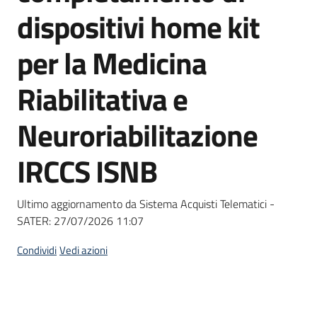
acquisto
dispositivi home kit
per la Medicina
Supporto
Riabilitativa e
Neuroriabilitazione
Piattaforme
telematiche
IRCCS ISNB
Ultimo aggiornamento da Sistema Acquisti Telematici -
SATER:
27/07/2026 11:07
English
Condividi
Vedi azioni
site