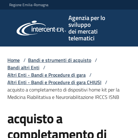
Vai al contenuto
Vai alla navigazione
Vai al footer
Regione Emilia-Romagna
Agenzia per lo
Agenzia
sviluppo
per lo
dei mercati
sviluppo
telematici
dei
mercati
telematici
Home
/
Bandi e strumenti di acquisto
/
Bandi altri Enti
/
Altri Enti - Bandi e Procedure di gara
/
Altri Enti - Bandi e Procedure di gara CHIUSI
/
L'Agenzia
acquisto a completamento di dispositivi home kit per la
Medicina Riabilitativa e Neuroriabilitazione IRCCS ISNB
acquisto a
Bandi
Salta al contenuto
e
strumenti
completamento di
di