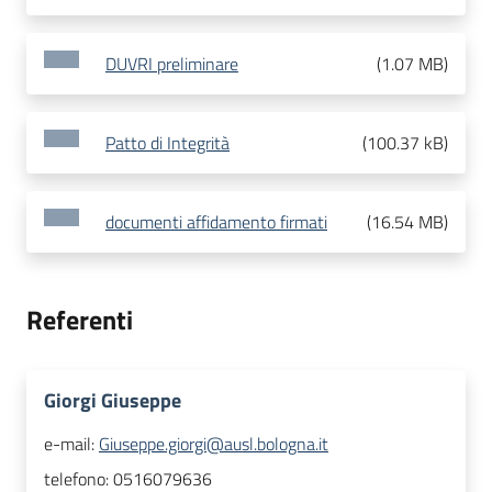
DUVRI preliminare
(
1.07 MB
)
Patto di Integrità
(
100.37 kB
)
documenti affidamento firmati
(
16.54 MB
)
Referenti
Giorgi Giuseppe
e-mail:
Giuseppe.giorgi@ausl.bologna.it
telefono:
0516079636