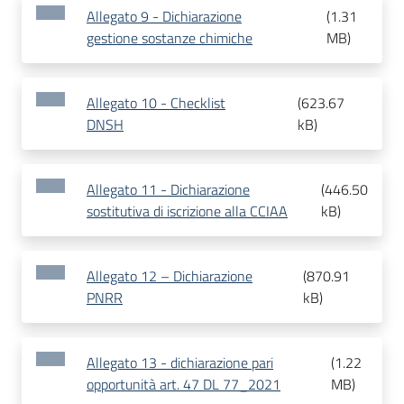
Allegato 9 - Dichiarazione
(
1.31
gestione sostanze chimiche
MB
)
Allegato 10 - Checklist
(
623.67
DNSH
kB
)
Allegato 11 - Dichiarazione
(
446.50
sostitutiva di iscrizione alla CCIAA
kB
)
Allegato 12 – Dichiarazione
(
870.91
PNRR
kB
)
Allegato 13 - dichiarazione pari
(
1.22
opportunità art. 47 DL 77_2021
MB
)