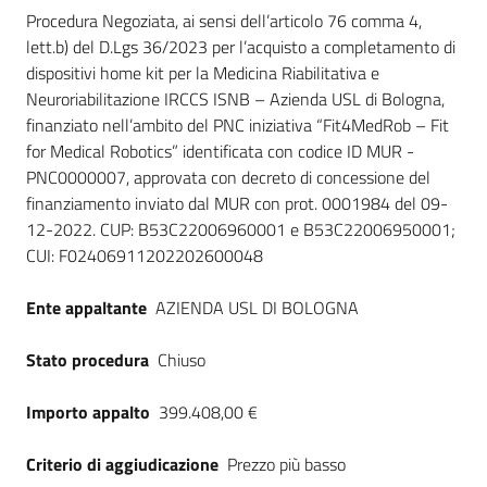
Dati del bando
Seguici
Procedura Negoziata, ai sensi dell’articolo 76 comma 4,
su
lett.b) del D.Lgs 36/2023 per l’acquisto a completamento di
dispositivi home kit per la Medicina Riabilitativa e
Neuroriabilitazione IRCCS ISNB – Azienda USL di Bologna,
finanziato nell’ambito del PNC iniziativa “Fit4MedRob – Fit
for Medical Robotics” identificata con codice ID MUR -
PNC0000007, approvata con decreto di concessione del
finanziamento inviato dal MUR con prot. 0001984 del 09-
12-2022. CUP: B53C22006960001 e B53C22006950001;
CUI: F02406911202202600048
Ente appaltante
AZIENDA USL DI BOLOGNA
Stato procedura
Chiuso
Importo appalto
399.408,00 €
Criterio di aggiudicazione
Prezzo più basso