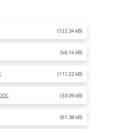
(
122.34 kB
)
(
46.14 kB
)
E
(
111.22 kB
)
.DOC
(
33.09 kB
)
(
61.38 kB
)