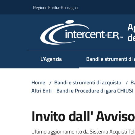
Vai al contenuto
Vai alla navigazione
Vai al footer
Regione Emilia-Romagna
A
d
L'Agenzia
Bandi e strumenti di 
Home
Bandi e strumenti di acquisto
Ba
/
/
Altri Enti - Bandi e Procedure di gara CHIUSI
Salta al contenuto
Invito dall' Avvi
Ultimo aggiornamento da Sistema Acquisti Tel