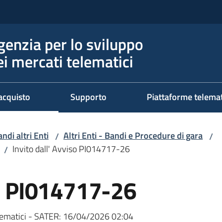
genzia per lo sviluppo
ei mercati telematici
acquisto
Supporto
Piattaforme telema
ndi altri Enti
Altri Enti - Bandi e Procedure di gara
/
/
Invito dall' Avviso PI014717-26
/
so PI014717-26
ematici - SATER:
16/04/2026 02:04