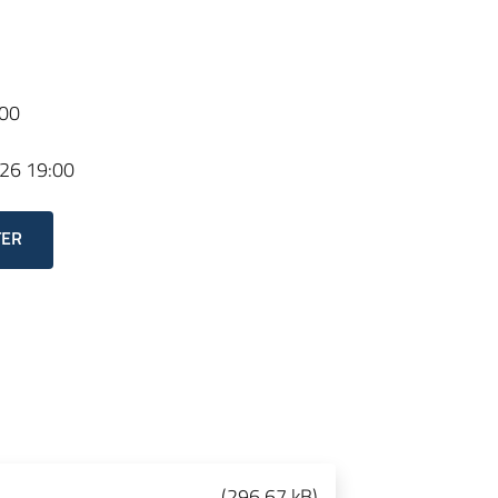
00
26 19:00
TER
(
296.67 kB
)