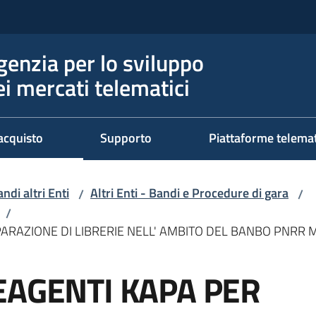
genzia per lo sviluppo
ei mercati telematici
acquisto
Supporto
Piattaforme telema
ndi altri Enti
Altri Enti - Bandi e Procedure di gara
/
/
/
PARAZIONE DI LIBRERIE NELL' AMBITO DEL BANBO PNRR 
EAGENTI KAPA PER