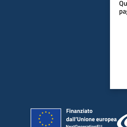
Qu
pa
Valut