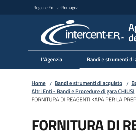
Vai al contenuto
Vai alla navigazione
Vai al footer
Regione Emilia-Romagna
A
d
L'Agenzia
Bandi e strumenti di 
Home
Bandi e strumenti di acquisto
Ba
/
/
Altri Enti - Bandi e Procedure di gara CHIUSI
FORNITURA DI REAGENTI KAPA PER LA PRE
Salta al contenuto
FORNITURA DI R