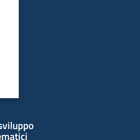
sviluppo
ematici