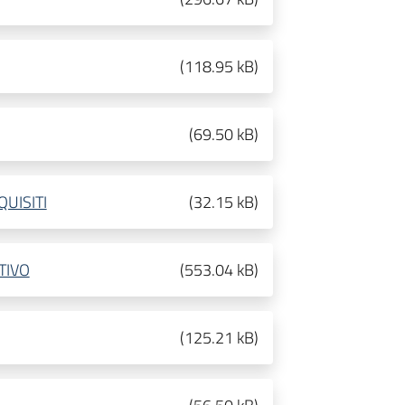
(
118.95 kB
)
(
69.50 kB
)
UISITI
(
32.15 kB
)
TIVO
(
553.04 kB
)
(
125.21 kB
)