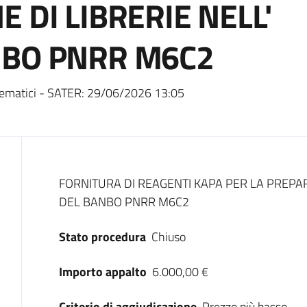
 DI LIBRERIE NELL'
NBO PNRR M6C2
ematici - SATER:
29/06/2026 13:05
Dati del bando
FORNITURA DI REAGENTI KAPA PER LA PREPAR
DEL BANBO PNRR M6C2
Stato procedura
Chiuso
Importo appalto
6.000,00 €
Criterio di aggiudicazione
Prezzo più basso