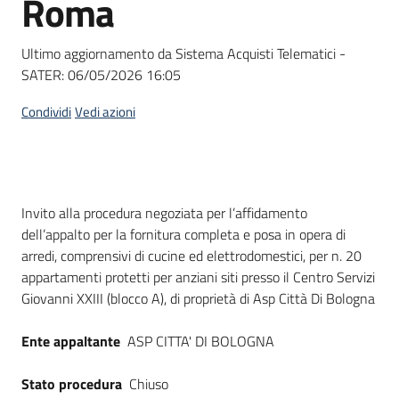
Roma
acquisto
Ultimo aggiornamento da Sistema Acquisti Telematici -
SATER:
06/05/2026 16:05
Supporto
Condividi
Vedi azioni
Piattaforme
telematiche
Dati del bando
Invito alla procedura negoziata per l’affidamento
dell’appalto per la fornitura completa e posa in opera di
arredi, comprensivi di cucine ed elettrodomestici, per n. 20
appartamenti protetti per anziani siti presso il Centro Servizi
Giovanni XXIII (blocco A), di proprietà di Asp Città Di Bologna
English
site
Ente appaltante
ASP CITTA' DI BOLOGNA
Stato procedura
Chiuso