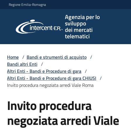
Vai al contenuto
Vai alla navigazione
Vai al footer
Regione Emilia-Romagna
Agenzia per lo
Agenzia
sviluppo
per lo
dei mercati
sviluppo
telematici
dei
mercati
telematici
Home
/
Bandi e strumenti di acquisto
/
Bandi altri Enti
/
Altri Enti - Bandi e Procedure di gara
/
Altri Enti - Bandi e Procedure di gara CHIUSI
/
L'Agenzia
Invito procedura negoziata arredi Viale Roma
Invito procedura
Salta al contenuto
Bandi
e
negoziata arredi Viale
strumenti
di