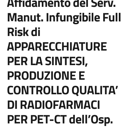
Affidamento del Serv.
acquisto
Manut. Infungibile Full
Risk di
Supporto
APPARECCHIATURE
Piattaforme
PER LA SINTESI,
telematiche
PRODUZIONE E
CONTROLLO QUALITA’
DI RADIOFARMACI
English
site
PER PET-CT dell’Osp.