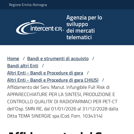
Vai al contenuto
Vai alla navigazione
Vai al footer
Regione Emilia-Romagna
Agenzia per lo
Agenzia
sviluppo
per lo
dei mercati
sviluppo
telematici
dei
mercati
telematici
Home
/
Bandi e strumenti di acquisto
/
Bandi altri Enti
/
Altri Enti - Bandi e Procedure di gara
/
Altri Enti - Bandi e Procedure di gara CHIUSI
/
L'Agenzia
Affidamento del Serv. Manut. Infungibile Full Risk di
APPARECCHIATURE PER LA SINTESI, PRODUZIONE E
CONTROLLO QUALITA’ DI RADIOFARMACI PER PET-CT
dell’Osp. SMN RE, dal 01/01/2026 al 31/12/2028 dalla
Bandi
Ditta TEMA SINERGIE spa (Cod. Forn. 1034314)
e
strumenti
di
Salta al contenuto