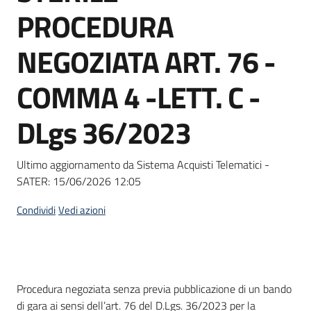
acquisto
PROCEDURA
NEGOZIATA ART. 76 -
Supporto
COMMA 4 -LETT. C -
DLgs 36/2023
Piattaforme
telematiche
Ultimo aggiornamento da Sistema Acquisti Telematici -
SATER:
15/06/2026 12:05
Condividi
Vedi azioni
English
site
Dati del bando
Procedura negoziata senza previa pubblicazione di un bando
di gara ai sensi dell’art. 76 del D.Lgs. 36/2023 per la