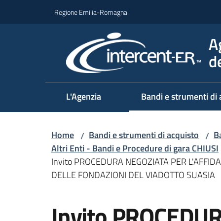
Vai al contenuto
Vai alla navigazione
Vai al footer
Regione Emilia-Romagna
A
d
L'Agenzia
Bandi e strumenti di 
Home
Bandi e strumenti di acquisto
Ba
/
/
Altri Enti - Bandi e Procedure di gara CHIUSI
Invito PROCEDURA NEGOZIATA PER L'AFFID
DELLE FONDAZIONI DEL VIADOTTO SUASIA
Salta al contenuto
Invito PROCEDU