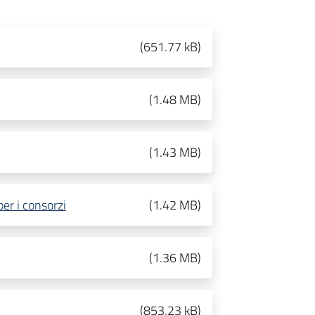
(
651.77 kB
)
(
1.48 MB
)
(
1.43 MB
)
per i consorzi
(
1.42 MB
)
(
1.36 MB
)
(
853.23 kB
)