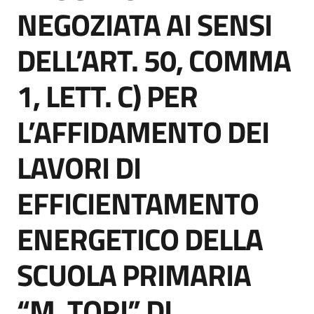
acquisto
NEGOZIATA AI SENSI
DELL’ART. 50, COMMA
Supporto
1, LETT. C) PER
L’AFFIDAMENTO DEI
Piattaforme
telematiche
LAVORI DI
EFFICIENTAMENTO
ENERGETICO DELLA
English
SCUOLA PRIMARIA
site
“M. TORI” DI