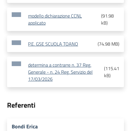
modello dichiarazione CCNL
(
91.98
applicato
kB
)
P.E. GSE SCUOLA TOANO
(
74.98 MB
)
determina a contrarre n. 37 Reg.
(
115.41
Generale - n. 24 Reg. Servizio del
kB
)
17/03/2026
Referenti
Bondi Erica