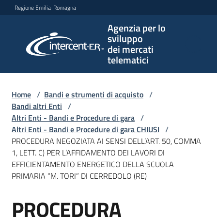
Vai al contenuto
Vai alla navigazione
Vai al footer
Regione Emilia-Romagna
Agenzia per lo
Agenzia
sviluppo
per lo
dei mercati
sviluppo
telematici
dei
mercati
telematici
Home
/
Bandi e strumenti di acquisto
/
Bandi altri Enti
/
Altri Enti - Bandi e Procedure di gara
/
Altri Enti - Bandi e Procedure di gara CHIUSI
/
L'Agenzia
PROCEDURA NEGOZIATA AI SENSI DELL’ART. 50, COMMA
1, LETT. C) PER L’AFFIDAMENTO DEI LAVORI DI
EFFICIENTAMENTO ENERGETICO DELLA SCUOLA
PRIMARIA “M. TORI” DI CERREDOLO (RE)
Bandi
e
PROCEDURA
strumenti
Salta al contenuto
di