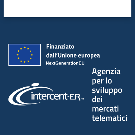
Agenzia
per lo
sviluppo
dei
mercati
telematici