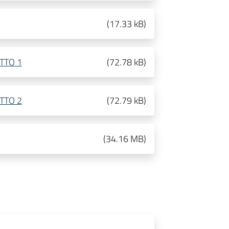
(
17.33 kB
)
TTO 1
(
72.78 kB
)
TTO 2
(
72.79 kB
)
(
34.16 MB
)