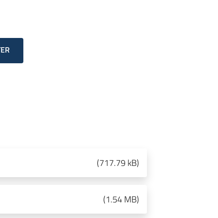
TER
(
717.79 kB
)
(
1.54 MB
)