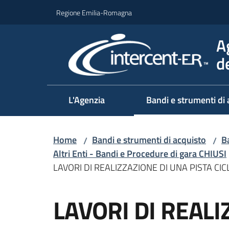
Vai al contenuto
Vai alla navigazione
Vai al footer
Regione Emilia-Romagna
A
d
L'Agenzia
Bandi e strumenti di 
Home
Bandi e strumenti di acquisto
Ba
/
/
Altri Enti - Bandi e Procedure di gara CHIUSI
LAVORI DI REALIZZAZIONE DI UNA PISTA C
Salta al contenuto
LAVORI DI REALI