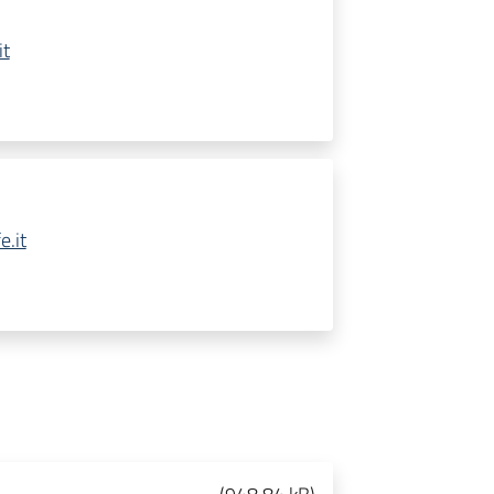
it
.it