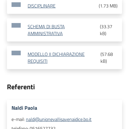
DISCIPLINARE
(
1.73 MB
)
SCHEMA DI BUSTA
(
33.37
AMMINISTRATIVA
kB
)
MODELLO II DICHIARAZIONE
(
57.68
REQUISITI
kB
)
Referenti
Naldi Paola
e-mail:
naldi@unionevallisavenaidice.bo.it
telefono:
0516527732