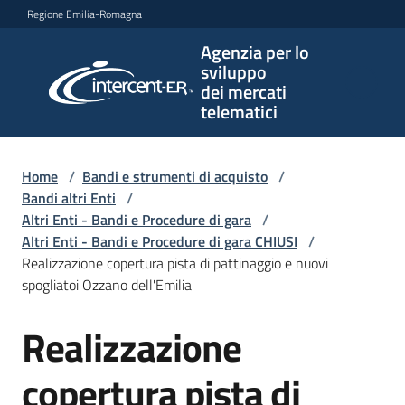
Vai al contenuto
Vai alla navigazione
Vai al footer
Regione Emilia-Romagna
Agenzia per lo
Agenzia
sviluppo
per lo
dei mercati
sviluppo
telematici
dei
mercati
telematici
Home
/
Bandi e strumenti di acquisto
/
Bandi altri Enti
/
Altri Enti - Bandi e Procedure di gara
/
Altri Enti - Bandi e Procedure di gara CHIUSI
/
L'Agenzia
Realizzazione copertura pista di pattinaggio e nuovi
spogliatoi Ozzano dell'Emilia
Realizzazione
Bandi
Salta al contenuto
e
strumenti
copertura pista di
di