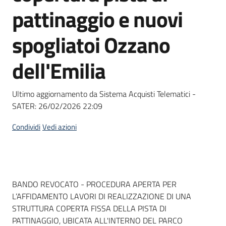
acquisto
pattinaggio e nuovi
spogliatoi Ozzano
Supporto
dell'Emilia
Piattaforme
Ultimo aggiornamento da Sistema Acquisti Telematici -
telematiche
SATER:
26/02/2026 22:09
Condividi
Vedi azioni
English
Dati del bando
BANDO REVOCATO - PROCEDURA APERTA PER
site
L’AFFIDAMENTO LAVORI DI REALIZZAZIONE DI UNA
STRUTTURA COPERTA FISSA DELLA PISTA DI
PATTINAGGIO, UBICATA ALL'INTERNO DEL PARCO