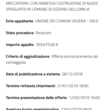
MACCAFERRI, CON ANNESSA COSTRUZIONE DI NUOVI
Seguici
SPOGLIATOI IN COMUNE DI OZZANO DELL’EMILIA
su
Ente appaltante
UNIONE DEI COMUNI SAVENA - IDICE
Stato procedura
Revocato
Importo appalto
395.675,90 €
Criterio di aggiudicazione
Offerta economicamente più
vantaggiosa
Data di pubblicazione a sistema
28/12/2018
Termine richiesta chiarimenti
21/01/2019 18:00
Termine presentazione delle offerte
12/02/2019 16:00
Apertura busta amministrativa
13/02/2019 09:00