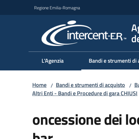
Vai al contenuto
Vai alla navigazione
Vai al footer
Regione Emilia-Romagna
A
d
L'Agenzia
Bandi e strumenti di 
Home
Bandi e strumenti di acquisto
Ba
/
/
Altri Enti - Bandi e Procedure di gara CHIUSI
Salta al contenuto
oncessione dei loca
bar