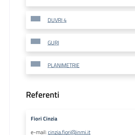
DUVRI 4
GURI
PLANIMETRIE
Referenti
Fiori Cinzia
e-mail:
cinzia.fiori@inmi.it