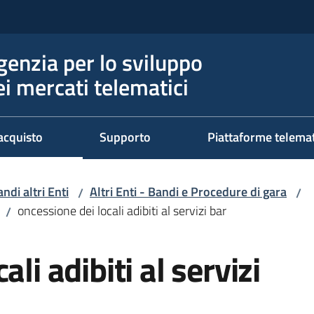
genzia per lo sviluppo
ei mercati telematici
acquisto
Supporto
Piattaforme telema
ndi altri Enti
Altri Enti - Bandi e Procedure di gara
/
/
oncessione dei locali adibiti al servizi bar
/
li adibiti al servizi