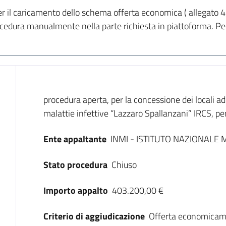
 il caricamento dello schema offerta economica ( allegato 4 )
rocedura manualmente nella parte richiesta in piattoforma. P
Dati del bando
procedura aperta, per la concessione dei locali adib
malattie infettive “Lazzaro Spallanzani” IRCS, per
Ente appaltante
INMI - ISTITUTO NAZIONALE 
Stato procedura
Chiuso
Importo appalto
403.200,00 €
Criterio di aggiudicazione
Offerta economicam