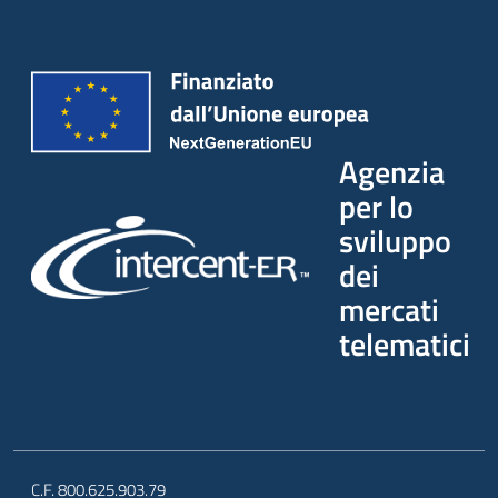
Agenzia
per lo
sviluppo
dei
mercati
telematici
C.F. 800.625.903.79