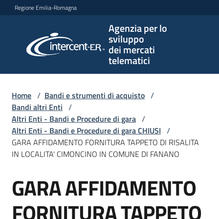
Vai al contenuto
Vai alla navigazione
Vai al footer
Regione Emilia-Romagna
Agenzia per lo
Agenzia
sviluppo
per lo
dei mercati
sviluppo
telematici
dei
mercati
telematici
Home
/
Bandi e strumenti di acquisto
/
Bandi altri Enti
/
Altri Enti - Bandi e Procedure di gara
/
Altri Enti - Bandi e Procedure di gara CHIUSI
/
L'Agenzia
GARA AFFIDAMENTO FORNITURA TAPPETO DI RISALITA
IN LOCALITA' CIMONCINO IN COMUNE DI FANANO
GARA AFFIDAMENTO
Bandi
Salta al contenuto
e
strumenti
FORNITURA TAPPETO
di