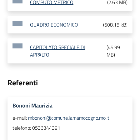
COMPUTO METRICO
(
2.63 MB
)
QUADRO ECONOMICO
(
608.15 kB
)
CAPITOLATO SPECIALE DI
(
45.99
APPALTO
MB
)
Referenti
Bononi Maurizia
e-mail:
mbononi@comune.lamamocogno.mo.it
telefono:
0536344391