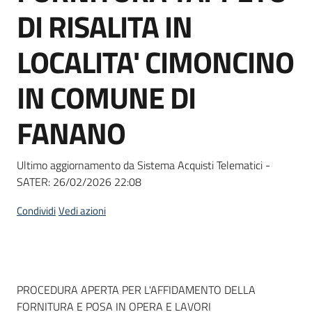
acquisto
DI RISALITA IN
LOCALITA' CIMONCINO
Supporto
IN COMUNE DI
FANANO
Piattaforme
telematiche
Ultimo aggiornamento da Sistema Acquisti Telematici -
SATER:
26/02/2026 22:08
Condividi
Vedi azioni
English
site
Dati del bando
PROCEDURA APERTA PER L'AFFIDAMENTO DELLA
FORNITURA E POSA IN OPERA E LAVORI