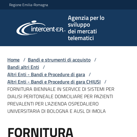
Vai al contenuto
Vai alla navigazione
Vai al footer
Regione Emilia-Romagna
Agenzia per lo
Agenzia
sviluppo
per lo
dei mercati
sviluppo
telematici
dei
mercati
telematici
Home
/
Bandi e strumenti di acquisto
/
Bandi altri Enti
/
Altri Enti - Bandi e Procedure di gara
/
Altri Enti - Bandi e Procedure di gara CHIUSI
/
L'Agenzia
FORNITURA BIENNALE IN SERVICE DI SISTEMI PER
DIALISI PERITONEALE DOMICILIARE PER PAZIENTI
PREVALENTI PER L'AZIENDA OSPEDALIERO
UNIVERSITARIA DI BOLOGNA E AUSL DI IMOLA
Bandi
e
FORNITURA
strumenti
Salta al contenuto
di