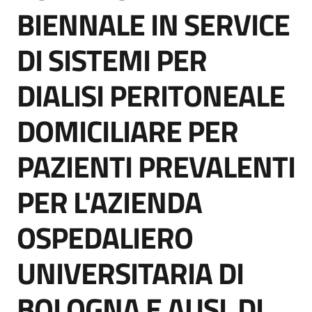
acquisto
BIENNALE IN SERVICE
DI SISTEMI PER
Supporto
DIALISI PERITONEALE
DOMICILIARE PER
Piattaforme
telematiche
PAZIENTI PREVALENTI
PER L'AZIENDA
OSPEDALIERO
English
UNIVERSITARIA DI
site
BOLOGNA E AUSL DI