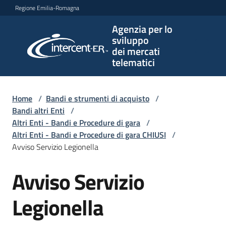
Vai al contenuto
Vai alla navigazione
Vai al footer
Regione Emilia-Romagna
Agenzia per lo
Agenzia
sviluppo
per lo
dei mercati
sviluppo
telematici
dei
mercati
telematici
Home
/
Bandi e strumenti di acquisto
/
Bandi altri Enti
/
Altri Enti - Bandi e Procedure di gara
/
Altri Enti - Bandi e Procedure di gara CHIUSI
/
L'Agenzia
Avviso Servizio Legionella
Avviso Servizio
Salta al contenuto
Bandi
e
Legionella
strumenti
di