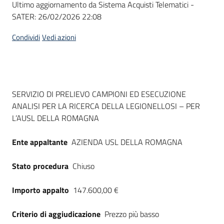
Ultimo aggiornamento da Sistema Acquisti Telematici -
acquisto
SATER:
26/02/2026 22:08
Condividi
Vedi azioni
Supporto
Piattaforme
Dati del bando
SERVIZIO DI PRELIEVO CAMPIONI ED ESECUZIONE
telematiche
ANALISI PER LA RICERCA DELLA LEGIONELLOSI – PER
L’AUSL DELLA ROMAGNA
Ente appaltante
AZIENDA USL DELLA ROMAGNA
Stato procedura
Chiuso
English
site
Importo appalto
147.600,00 €
Criterio di aggiudicazione
Prezzo più basso