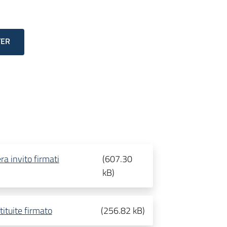
TER
era invito firmati
(
607.30
kB
)
tituite firmato
(
256.82 kB
)