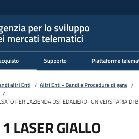
genzia per lo sviluppo
ei mercati telematici
acquisto
Supporto
Piattaforme telema
ndi altri Enti
Altri Enti - Bandi e Procedure di gara
/
/
/
LSATO PER L'AZIENDA OSPEDALIERO- UNIVERSITARIA DI
 1 LASER GIALLO