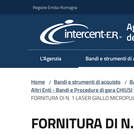
Vai al contenuto
Vai alla navigazione
Vai al footer
Regione Emilia-Romagna
A
d
L'Agenzia
Bandi e strumenti di 
Home
Bandi e strumenti di acquisto
Ba
/
/
Altri Enti - Bandi e Procedure di gara CHIUSI
FORNITURA DI N. 1 LASER GIALLO MICROPU
Salta al contenuto
FORNITURA DI N.