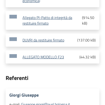
economica)
Allegato PI-Patto di integrità da
(
914.50
restituire firmato
kB
)
DUVRI da restituire firmato
(
137.00 kB
)
ALLEGATO MODELLO F23
(
44.32 kB
)
Referenti
Giorgi Giuseppe
e-mail:
Giuseppe.giorgi@ausl.bologna.it