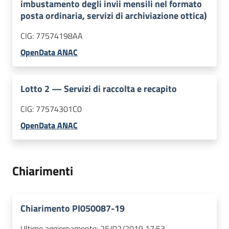
imbustamento degli invii mensili nel formato
posta ordinaria, servizi di archiviazione ottica)
CIG:
77574198AA
OpenData ANAC
Lotto
2
—
Servizi di raccolta e recapito
CIG:
77574301C0
OpenData ANAC
Chiarimenti
Chiarimento PI050087-19
Ultimo aggiornamento:
25/02/2019 17:53