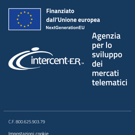
Agenzia
per lo
sviluppo
dei
mercati
telematici
C.F. 800.625.903.79
Impostazioni cookie