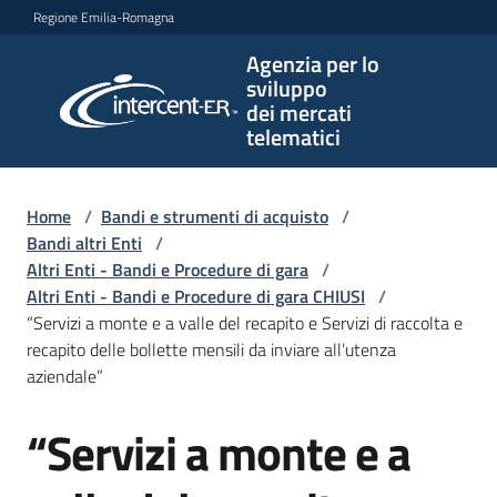
Vai al contenuto
Vai alla navigazione
Vai al footer
Regione Emilia-Romagna
Agenzia per lo
Agenzia
sviluppo
per lo
dei mercati
sviluppo
telematici
dei
mercati
telematici
Home
/
Bandi e strumenti di acquisto
/
Bandi altri Enti
/
Altri Enti - Bandi e Procedure di gara
/
Altri Enti - Bandi e Procedure di gara CHIUSI
/
L'Agenzia
“Servizi a monte e a valle del recapito e Servizi di raccolta e
recapito delle bollette mensili da inviare all’utenza
aziendale”
Bandi
“Servizi a monte e a
e
Salta al contenuto
strumenti
di