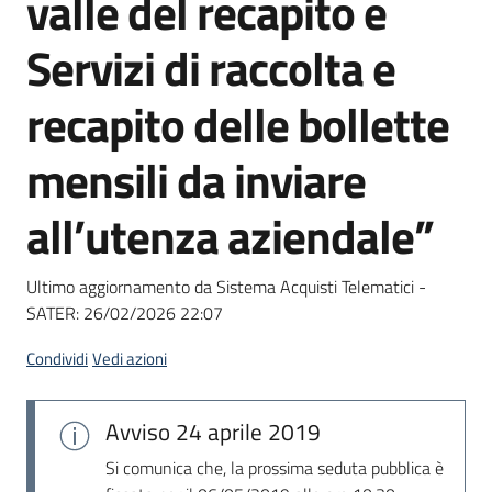
valle del recapito e
acquisto
Servizi di raccolta e
Supporto
recapito delle bollette
mensili da inviare
Piattaforme
all’utenza aziendale”
telematiche
Ultimo aggiornamento da Sistema Acquisti Telematici -
SATER:
26/02/2026 22:07
Condividi
Vedi azioni
English
site
Avviso
24 aprile 2019
Si comunica che, la prossima seduta pubblica è