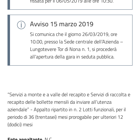
fissata per il 06/05/2019 alle ore 10:30.
Seguici
su
Avviso
15 marzo 2019
Si comunica che il giorno 26/03/2019, ore
10.00, presso la Sede centrale dell’Azienda –
Lungotevere Tor di Nona n. 1, si procederà
all'apertura della gara in seduta pubblica.
Dati del bando
“Servizi a monte e a valle del recapito e Servizi di raccolta e
recapito delle bollette mensili da inviare all’utenza
aziendale” - Appalto ripartito in n. 2 Lotti funzionali, per il
periodo di 36 (trentasei) mesi prorogabile per ulteriori 12
(dodici) mesi
Ente appaltante
N.C.