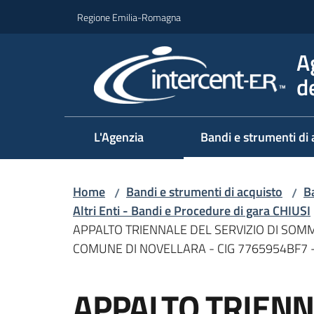
Vai al contenuto
Vai alla navigazione
Vai al footer
Regione Emilia-Romagna
A
d
L'Agenzia
Bandi e strumenti di 
Home
Bandi e strumenti di acquisto
Ba
/
/
Altri Enti - Bandi e Procedure di gara CHIUSI
APPALTO TRIENNALE DEL SERVIZIO DI SOMM
COMUNE DI NOVELLARA - CIG 7765954BF7 
Salta al contenuto
APPALTO TRIENN