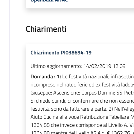
Chiarimenti
Chiarimento PI038694-19
Ultimo aggiornamento:
14/02/2019 12:09
Domanda :
1) Le festività nazionali, infraset
ricomprese nel rateo ferie ed ex festività laddo
Giuseppe; Ascensione; Corpus Domini; SS Pietro
Si chiede quindi, di confermare che non essend
festività, sono da fatturare a parte. 2) Nell'All
Aiuto Cucina alla voce Retribuzione Tabellare Me
1264,88 che invece corrisponde al Livello A. Vis
1264,88 mentre del livello A2 è di € 1362,76, si 