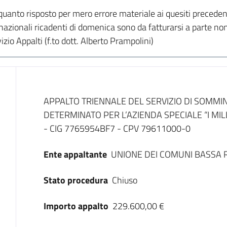
quanto risposto per mero errore materiale ai quesiti preceden
tà nazionali ricadenti di domenica sono da fatturarsi a parte n
izio Appalti (f.to dott. Alberto Prampolini)
Dati del bando
APPALTO TRIENNALE DEL SERVIZIO DI SOMMI
DETERMINATO PER L’AZIENDA SPECIALE “I MI
- CIG 7765954BF7 - CPV 79611000-0
Ente appaltante
UNIONE DEI COMUNI BASSA 
Stato procedura
Chiuso
Importo appalto
229.600,00 €