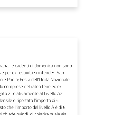
timanali e cadenti di domenica non sono
ve per ex festività si intende: -San
 e Paolo; Festa dell'Unità Nazionale.
o comprese nel rateo ferie ed ex
egato 2 relativamente al Livello A2
nsile è riportato l'importo di €
to che l'importo del livello A è di €
chiede quindi, di chiarire quale sia il