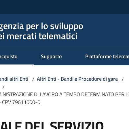
genzia per lo sviluppo
ei mercati telematici
acquisto
Supporto
Piattaforme telema
ndi altri Enti
Altri Enti - Bandi e Procedure di gara
/
/
/
INISTRAZIONE DI LAVORO A TEMPO DETERMINATO PER L’A
- CPV 79611000-0
ALE DEL SERVIZIO