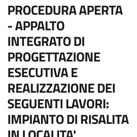
PROCEDURA APERTA
acquisto
Salta al contenuto
- APPALTO
Supporto
INTEGRATO DI
PROGETTAZIONE
Piattaforme
telematiche
ESECUTIVA E
REALIZZAZIONE DEI
SEGUENTI LAVORI:
English
IMPIANTO DI RISALITA
site
IN LOCALITA'