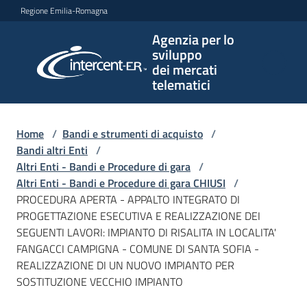
Vai al contenuto
Vai alla navigazione
Vai al footer
Regione Emilia-Romagna
Agenzia per lo
Agenzia
sviluppo
per lo
dei mercati
sviluppo
telematici
dei
mercati
telematici
Home
/
Bandi e strumenti di acquisto
/
Bandi altri Enti
/
Altri Enti - Bandi e Procedure di gara
/
Altri Enti - Bandi e Procedure di gara CHIUSI
/
L'Agenzia
PROCEDURA APERTA - APPALTO INTEGRATO DI
PROGETTAZIONE ESECUTIVA E REALIZZAZIONE DEI
SEGUENTI LAVORI: IMPIANTO DI RISALITA IN LOCALITA'
FANGACCI CAMPIGNA - COMUNE DI SANTA SOFIA -
Bandi
REALIZZAZIONE DI UN NUOVO IMPIANTO PER
e
SOSTITUZIONE VECCHIO IMPIANTO
strumenti
di