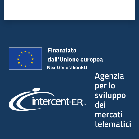
Agenzia
per lo
sviluppo
dei
mercati
telematici