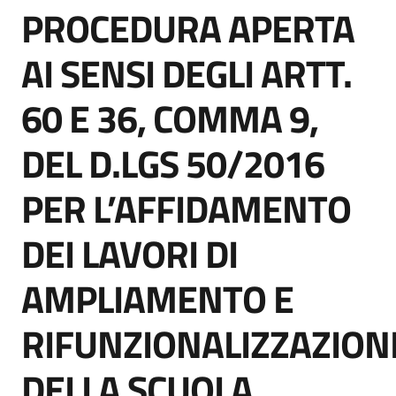
PROCEDURA APERTA
acquisto
Salta al contenuto
AI SENSI DEGLI ARTT.
Supporto
60 E 36, COMMA 9,
DEL D.LGS 50/2016
Piattaforme
telematiche
PER L’AFFIDAMENTO
DEI LAVORI DI
AMPLIAMENTO E
English
RIFUNZIONALIZZAZION
site
DELLA SCUOLA