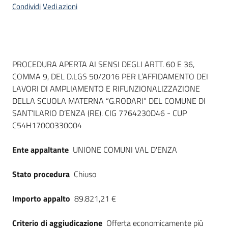
Condividi
Vedi azioni
Dati del bando
PROCEDURA APERTA AI SENSI DEGLI ARTT. 60 E 36,
COMMA 9, DEL D.LGS 50/2016 PER L’AFFIDAMENTO DEI
LAVORI DI AMPLIAMENTO E RIFUNZIONALIZZAZIONE
DELLA SCUOLA MATERNA “G.RODARI” DEL COMUNE DI
SANT’ILARIO D’ENZA (RE). CIG 7764230D46 - CUP
C54H17000330004
Ente appaltante
UNIONE COMUNI VAL D'ENZA
Stato procedura
Chiuso
Importo appalto
89.821,21 €
Criterio di aggiudicazione
Offerta economicamente più