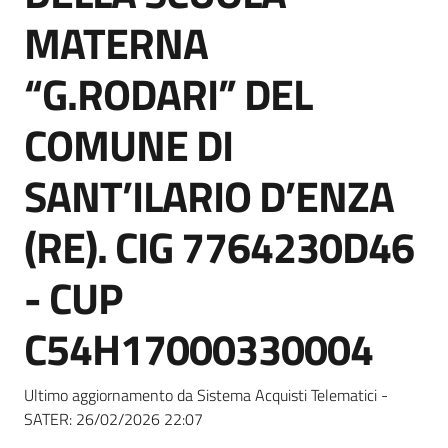
Seguici
MATERNA
su
“G.RODARI” DEL
COMUNE DI
SANT’ILARIO D’ENZA
(RE). CIG 7764230D46
- CUP
C54H17000330004
Ultimo aggiornamento da Sistema Acquisti Telematici -
SATER:
26/02/2026 22:07