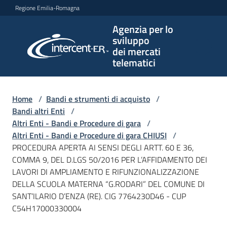
Vai al contenuto
Vai alla navigazione
Vai al footer
Regione Emilia-Romagna
Agenzia per lo
Agenzia
sviluppo
per lo
dei mercati
sviluppo
telematici
dei
mercati
telematici
Home
/
Bandi e strumenti di acquisto
/
Bandi altri Enti
/
Altri Enti - Bandi e Procedure di gara
/
Altri Enti - Bandi e Procedure di gara CHIUSI
/
L'Agenzia
PROCEDURA APERTA AI SENSI DEGLI ARTT. 60 E 36,
COMMA 9, DEL D.LGS 50/2016 PER L’AFFIDAMENTO DEI
LAVORI DI AMPLIAMENTO E RIFUNZIONALIZZAZIONE
DELLA SCUOLA MATERNA “G.RODARI” DEL COMUNE DI
Bandi
SANT’ILARIO D’ENZA (RE). CIG 7764230D46 - CUP
e
C54H17000330004
strumenti
di