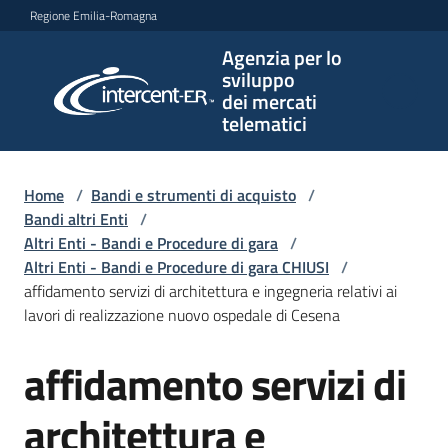
Vai al contenuto
Vai alla navigazione
Vai al footer
Regione Emilia-Romagna
Agenzia per lo
Agenzia
sviluppo
per lo
dei mercati
sviluppo
telematici
dei
mercati
telematici
Home
/
Bandi e strumenti di acquisto
/
Bandi altri Enti
/
Altri Enti - Bandi e Procedure di gara
/
Altri Enti - Bandi e Procedure di gara CHIUSI
/
L'Agenzia
affidamento servizi di architettura e ingegneria relativi ai
lavori di realizzazione nuovo ospedale di Cesena
affidamento servizi di
Bandi
Salta al contenuto
e
strumenti
architettura e
di