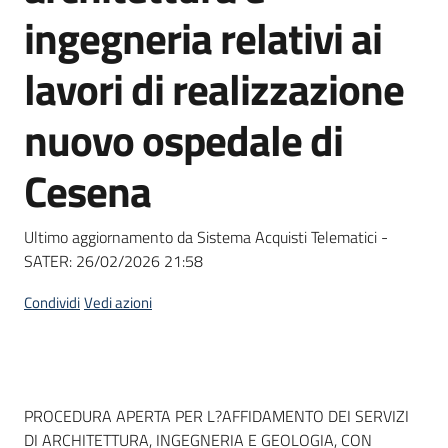
acquisto
ingegneria relativi ai
lavori di realizzazione
Supporto
nuovo ospedale di
Cesena
Piattaforme
telematiche
Ultimo aggiornamento da Sistema Acquisti Telematici -
SATER:
26/02/2026 21:58
Condividi
Vedi azioni
English
site
Dati del bando
PROCEDURA APERTA PER L?AFFIDAMENTO DEI SERVIZI
DI ARCHITETTURA, INGEGNERIA E GEOLOGIA, CON