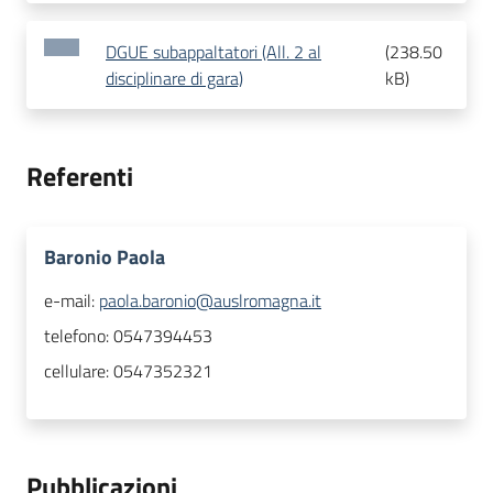
DGUE subappaltatori (All. 2 al
(
238.50
disciplinare di gara)
kB
)
Referenti
Baronio Paola
e-mail:
paola.baronio@auslromagna.it
telefono:
0547394453
cellulare:
0547352321
Pubblicazioni