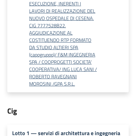
ESECUZIONE, INERENTI I
LAVORI DI REALIZZAZIONE DEL
NUOVO OSPEDALE DI CESENA.
CIG 7777528B22.
AGGIUDICAZIONE AL
COSTITUENDO RTP FORMATO
DA STUDIO ALTIERI SPA
(capogruppo)/ F&M INGEGNERIA
SPA / COOPROGETTI SOCIETA'
COOPERATIVA/ ING LUCA SANI /
ROBERTO RAVEGNANI
MOROSINI /GPA S.R.L.
Cig
Lotto
1
—
servizi di architettura e ingegneria