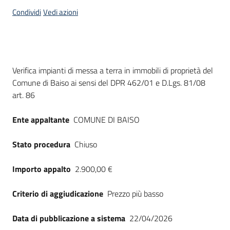
acquisto
Condividi
Vedi azioni
Supporto
Dati del bando
Verifica impianti di messa a terra in immobili di proprietà del
Comune di Baiso ai sensi del DPR 462/01 e D.Lgs. 81/08
Piattaforme
art. 86
telematiche
Ente appaltante
COMUNE DI BAISO
Stato procedura
Chiuso
Importo appalto
2.900,00 €
English
site
Criterio di aggiudicazione
Prezzo più basso
Data di pubblicazione a sistema
22/04/2026