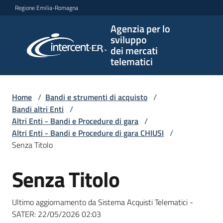
Vai al contenuto
Vai alla navigazione
Vai al footer
Regione Emilia-Romagna
Agenzia per lo
Agenzia
sviluppo
per lo
dei mercati
sviluppo
telematici
dei
mercati
telematici
Home
/
Bandi e strumenti di acquisto
/
Bandi altri Enti
/
Altri Enti - Bandi e Procedure di gara
/
Altri Enti - Bandi e Procedure di gara CHIUSI
/
L'Agenzia
Senza Titolo
Senza Titolo
Salta al contenuto
Bandi
e
Ultimo aggiornamento da Sistema Acquisti Telematici -
strumenti
SATER:
22/05/2026 02:03
di