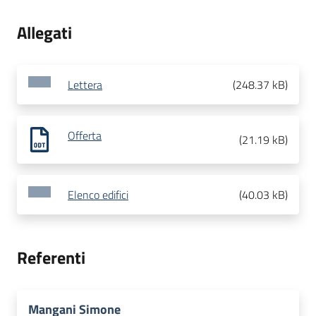
Allegati
Lettera
(
248.37 kB
)
Offerta
(
21.19 kB
)
Elenco edifici
(
40.03 kB
)
Referenti
Mangani Simone