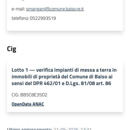
e-mail:
smangani@comune.baiso.re.it
telefono:
0522993519
Cig
Lotto
1
—
verifica impianti di messa a terra in
immobili di proprietà del Comune di Baiso ai
sensi del DPR 462/01 e D.Lgs. 81/08 art. 86
CIG:
BB5C8E35D2
OpenData ANAC
Ultimo aggiornamento
:
21-05-2026, 13:31