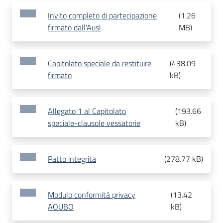
Invito completo di partecipazione
(
1.26
firmato dall'Ausl
MB
)
Capitolato speciale da restituire
(
438.09
firmato
kB
)
Allegato 1 al Capitolato
(
193.66
speciale-clausole vessatorie
kB
)
Patto integrita
(
278.77 kB
)
Modulo conformità privacy
(
13.42
AOUBO
kB
)