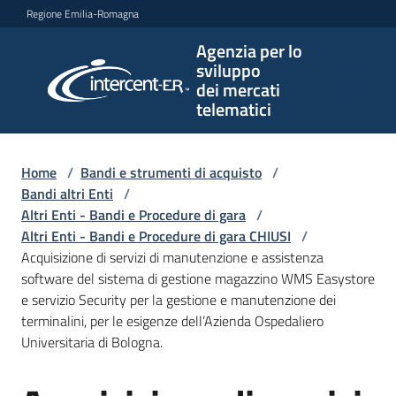
Vai al contenuto
Vai alla navigazione
Vai al footer
Regione Emilia-Romagna
Agenzia per lo
Agenzia
sviluppo
per lo
dei mercati
sviluppo
telematici
dei
mercati
telematici
Home
/
Bandi e strumenti di acquisto
/
Bandi altri Enti
/
Altri Enti - Bandi e Procedure di gara
/
Altri Enti - Bandi e Procedure di gara CHIUSI
/
L'Agenzia
Acquisizione di servizi di manutenzione e assistenza
software del sistema di gestione magazzino WMS Easystore
e servizio Security per la gestione e manutenzione dei
terminalini, per le esigenze dell’Azienda Ospedaliero
Bandi
Universitaria di Bologna.
e
strumenti
di
Salta al contenuto