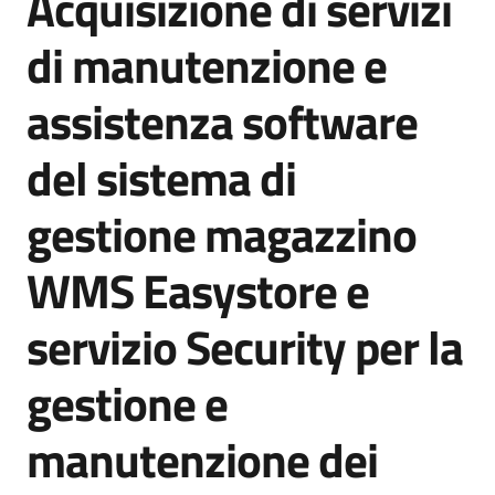
Acquisizione di servizi
acquisto
di manutenzione e
assistenza software
Supporto
del sistema di
Piattaforme
gestione magazzino
telematiche
WMS Easystore e
servizio Security per la
gestione e
English
site
manutenzione dei