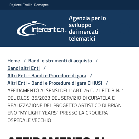
Vai al contenuto
Vai alla navigazione
Vai al footer
Regione Emilia-Romagna
Agenzia per lo
Agenzia
sviluppo
per lo
dei mercati
sviluppo
telematici
dei
mercati
telematici
Home
/
Bandi e strumenti di acquisto
/
Bandi altri Enti
/
Altri Enti - Bandi e Procedure di gara
/
Altri Enti - Bandi e Procedure di gara CHIUSI
/
L'Agenzia
AFFIDAMENTO AI SENSI DELL' ART. 76 C. 2 LETT. B N. 1
DEL D.LGS. 36/2023 DEL SERVIZIO DI CURATELA E
REALIZZAZIONE DEL PROGETTO ARTISTICO DI BRIAN
ENO “MY LIGHT YEARS” PRESSO LA CROCIERA
Bandi
OSPEDALE VECCHIO
e
strumenti
di
Salta al contenuto