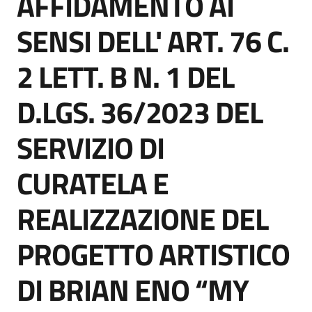
AFFIDAMENTO AI
acquisto
SENSI DELL' ART. 76 C.
2 LETT. B N. 1 DEL
Supporto
D.LGS. 36/2023 DEL
Piattaforme
SERVIZIO DI
telematiche
CURATELA E
REALIZZAZIONE DEL
PROGETTO ARTISTICO
English
site
DI BRIAN ENO “MY