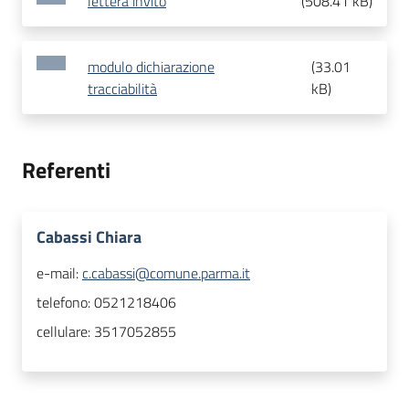
lettera invito
(
508.41 kB
)
modulo dichiarazione
(
33.01
tracciabilità
kB
)
Referenti
Cabassi Chiara
e-mail:
c.cabassi@comune.parma.it
telefono:
0521218406
cellulare:
3517052855