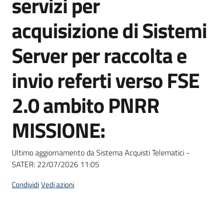
servizi per
acquisto
acquisizione di Sistemi
Supporto
Server per raccolta e
invio referti verso FSE
Piattaforme
2.0 ambito PNRR
telematiche
MISSIONE:
Ultimo aggiornamento da Sistema Acquisti Telematici -
SATER:
22/07/2026 11:05
English
site
Condividi
Vedi azioni