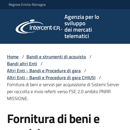
Vai al contenuto
Vai alla navigazione
Vai al footer
Regione Emilia-Romagna
Agenzia per lo
Agenzia
sviluppo
per lo
dei mercati
sviluppo
telematici
dei
mercati
telematici
Home
/
Bandi e strumenti di acquisto
/
Bandi altri Enti
/
Altri Enti - Bandi e Procedure di gara
/
Altri Enti - Bandi e Procedure di gara CHIUSI
/
L'Agenzia
Fornitura di beni e servizi per acquisizione di Sistemi Server
per raccolta e invio referti verso FSE 2.0 ambito PNRR
MISSIONE:
Bandi
Fornitura di beni e
e
Salta al contenuto
strumenti
di