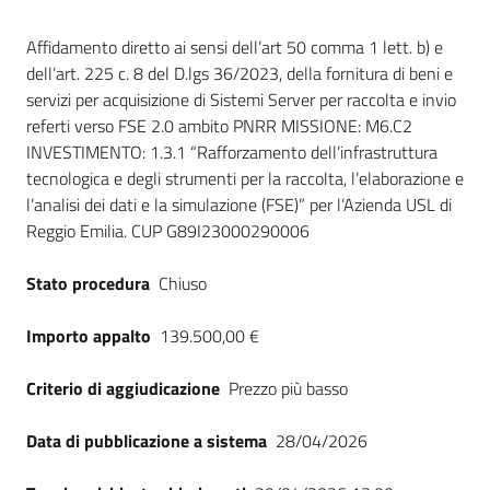
Seguici
Dati del bando
su
Affidamento diretto ai sensi dell’art 50 comma 1 lett. b) e
dell’art. 225 c. 8 del D.lgs 36/2023, della fornitura di beni e
servizi per acquisizione di Sistemi Server per raccolta e invio
referti verso FSE 2.0 ambito PNRR MISSIONE: M6.C2
INVESTIMENTO: 1.3.1 “Rafforzamento dell’infrastruttura
tecnologica e degli strumenti per la raccolta, l’elaborazione e
l’analisi dei dati e la simulazione (FSE)” per l’Azienda USL di
Reggio Emilia. CUP G89I23000290006
Stato procedura
Chiuso
Importo appalto
139.500,00 €
Criterio di aggiudicazione
Prezzo più basso
Data di pubblicazione a sistema
28/04/2026