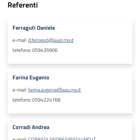
Referenti
Ferraguti Daniele
e-mail:
d.ferraguti@ausl.mo.it
telefono:
059435906
Farina Eugenio
e-mail:
farina.eugenio@aou.mo.it
telefono:
0594224168
Corradi Andrea
e-mail:
CORRADI.ANDREA@AOU.MO.IT