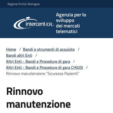
Vai al contenuto
Vai alla navigazione
Vai al footer
Regione Emilia-Romagna
Agenzia per lo
Agenzia
sviluppo
per lo
dei mercati
sviluppo
telematici
dei
mercati
telematici
Home
/
Bandi e strumenti di acquisto
/
Bandi altri Enti
/
Altri Enti - Bandi e Procedure di gara
/
Altri Enti - Bandi e Procedure di gara CHIUSI
/
L'Agenzia
Rinnovo manutenzione “Sicurezza Pazienti”
Rinnovo
Salta al contenuto
Bandi
e
manutenzione
strumenti
di