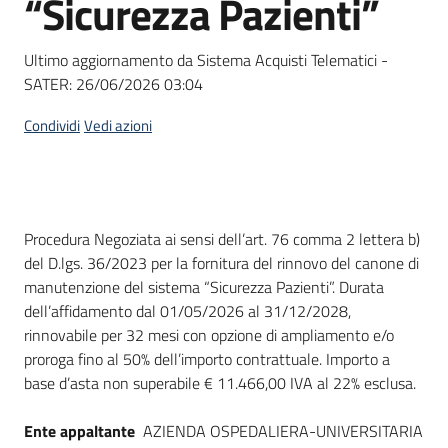
“Sicurezza Pazienti”
acquisto
Ultimo aggiornamento da Sistema Acquisti Telematici -
SATER:
26/06/2026 03:04
Supporto
Condividi
Vedi azioni
Piattaforme
telematiche
Dati del bando
Procedura Negoziata ai sensi dell’art. 76 comma 2 lettera b)
del D.lgs. 36/2023 per la fornitura del rinnovo del canone di
manutenzione del sistema “Sicurezza Pazienti”. Durata
dell’affidamento dal 01/05/2026 al 31/12/2028,
rinnovabile per 32 mesi con opzione di ampliamento e/o
English
proroga fino al 50% dell’importo contrattuale. Importo a
site
base d’asta non superabile € 11.466,00 IVA al 22% esclusa.
Ente appaltante
AZIENDA OSPEDALIERA-UNIVERSITARIA