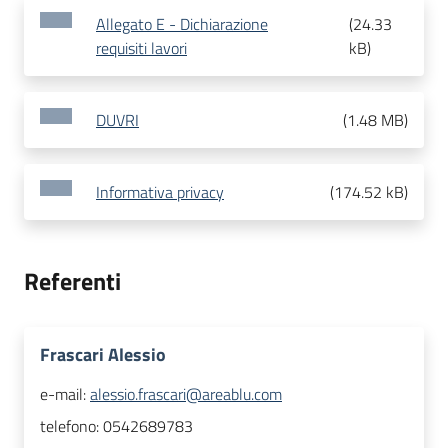
Allegato E - Dichiarazione
(
24.33
requisiti lavori
kB
)
DUVRI
(
1.48 MB
)
Informativa privacy
(
174.52 kB
)
Referenti
Frascari Alessio
e-mail:
alessio.frascari@areablu.com
telefono:
0542689783