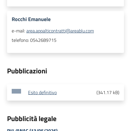
Rocchi Emanuele
e-mail:
area.appalticontratti@areablu.com
telefono:
0542689715
Pubblicazioni
Esito definitivo
(
341.17 kB
)
Pubblicità legale
PVL/ANAC (13/05/2026)