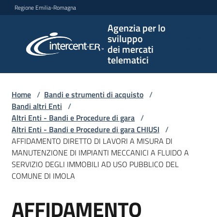
Vai al contenuto
Vai alla navigazione
Vai al footer
Regione Emilia-Romagna
Agenzia per lo
Agenzia
sviluppo
per lo
dei mercati
sviluppo
telematici
dei
mercati
telematici
Home
/
Bandi e strumenti di acquisto
/
Bandi altri Enti
/
Altri Enti - Bandi e Procedure di gara
/
Altri Enti - Bandi e Procedure di gara CHIUSI
/
L'Agenzia
AFFIDAMENTO DIRETTO DI LAVORI A MISURA DI
MANUTENZIONE DI IMPIANTI MECCANICI A FLUIDO A
SERVIZIO DEGLI IMMOBILI AD USO PUBBLICO DEL
COMUNE DI IMOLA
Bandi
e
AFFIDAMENTO
strumenti
Salta al contenuto
di