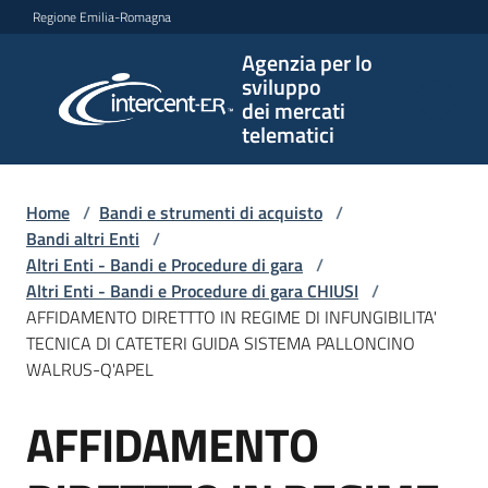
Vai al contenuto
Vai alla navigazione
Vai al footer
Regione Emilia-Romagna
Agenzia per lo
Agenzia
sviluppo
per lo
dei mercati
sviluppo
telematici
dei
mercati
telematici
Home
/
Bandi e strumenti di acquisto
/
Bandi altri Enti
/
Altri Enti - Bandi e Procedure di gara
/
Altri Enti - Bandi e Procedure di gara CHIUSI
/
L'Agenzia
AFFIDAMENTO DIRETTTO IN REGIME DI INFUNGIBILITA'
TECNICA DI CATETERI GUIDA SISTEMA PALLONCINO
WALRUS-Q'APEL
Bandi
AFFIDAMENTO
e
Salta al contenuto
strumenti
di