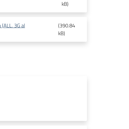
kB
)
 (ALL. 3G al
(
390.84
kB
)