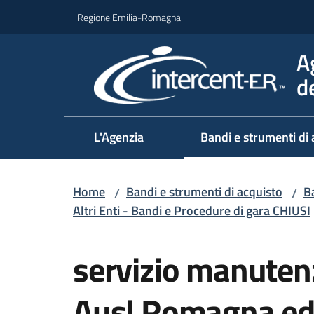
Vai al contenuto
Vai alla navigazione
Vai al footer
Regione Emilia-Romagna
A
d
L'Agenzia
Bandi e strumenti di 
Home
Bandi e strumenti di acquisto
Ba
/
/
Altri Enti - Bandi e Procedure di gara CHIUSI
Salta al contenuto
servizio manuten
Ausl Romagna ed 