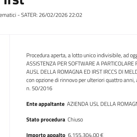
ematici - SATER:
26/02/2026 22:02
Dati del bando
Procedura aperta, a lotto unico indivisibile, 
ASSISTENZA PER SOFTWARE A PARTICOLARE RI
AUSL DELLA ROMAGNA ED IRST IRCCS DI MELDOLA 
con opzione di rinnovo per ulteriori quattro anni, a
n. 50/2016
Ente appaltante
AZIENDA USL DELLA ROMAG
Stato procedura
Chiuso
Importo appalto
6.155.304,00 €