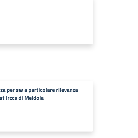
a per sw a particolare rilevanza
st Irccs di Meldola