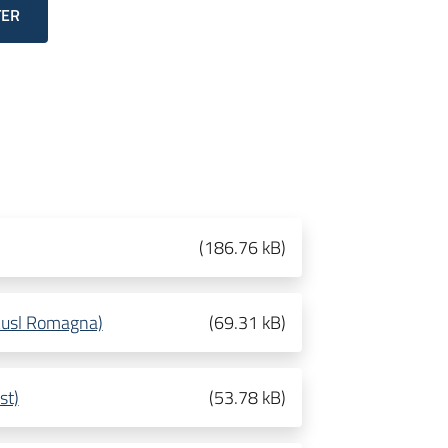
TER
(
186.76 kB
)
 Ausl Romagna)
(
69.31 kB
)
st)
(
53.78 kB
)