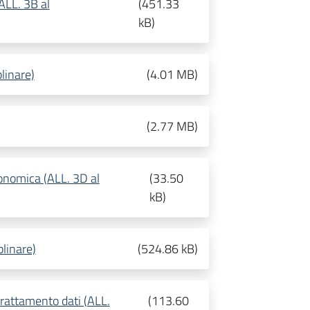
ALL. 3B al
(
451.33
kB
)
linare)
(
4.01 MB
)
(
2.77 MB
)
onomica (ALL. 3D al
(
33.50
kB
)
linare)
(
524.86 kB
)
rattamento dati (ALL.
(
113.60