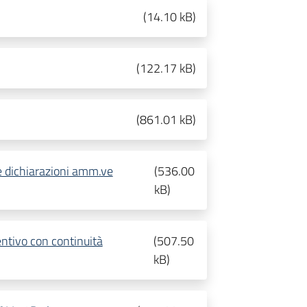
(
14.10 kB
)
(
122.17 kB
)
(
861.01 kB
)
e dichiarazioni amm.ve
(
536.00
kB
)
ntivo con continuità
(
507.50
kB
)