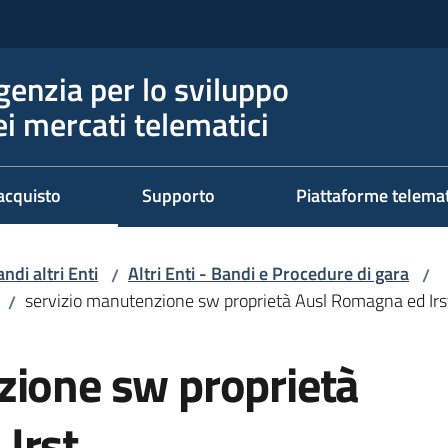
genzia per lo sviluppo
ei mercati telematici
acquisto
Supporto
Piattaforme telema
ndi altri Enti
Altri Enti - Bandi e Procedure di gara
/
/
servizio manutenzione sw proprietà Ausl Romagna ed Irs
/
zione sw proprietà
Irst