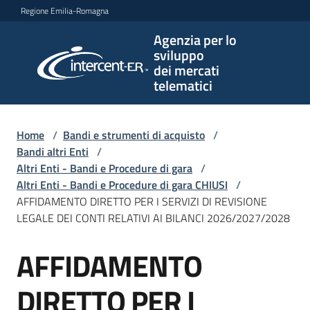
Vai al contenuto
Vai alla navigazione
Vai al footer
Regione Emilia-Romagna
Agenzia per lo
Agenzia
sviluppo
per lo
dei mercati
sviluppo
telematici
dei
mercati
telematici
Home
/
Bandi e strumenti di acquisto
/
Bandi altri Enti
/
Altri Enti - Bandi e Procedure di gara
/
Altri Enti - Bandi e Procedure di gara CHIUSI
/
L'Agenzia
AFFIDAMENTO DIRETTO PER I SERVIZI DI REVISIONE
LEGALE DEI CONTI RELATIVI AI BILANCI 2026/2027/2028
AFFIDAMENTO
Bandi
Salta al contenuto
e
strumenti
DIRETTO PER I
di