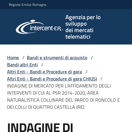
Vai al contenuto
Vai alla navigazione
Vai al footer
Regione Emilia-Romagna
Agenzia per lo
Agenzia
sviluppo
per lo
dei mercati
sviluppo
telematici
dei
mercati
telematici
Home
/
Bandi e strumenti di acquisto
/
Bandi altri Enti
/
Altri Enti - Bandi e Procedure di gara
/
Altri Enti - Bandi e Procedure di gara CHIUSI
/
L'Agenzia
INDAGINE DI MERCATO PER L'AFFIDAMENTO DEGLI
INTERVENTI DI CUI AL PSR 2014-2020, AREA
NATURALISTICA COLLINARE DEL PARCO DI RONCOLO E
DEI COLLI DI QUATTRO CASTELLA (RE).
Bandi
e
INDAGINE DI
strumenti
Salta al contenuto
di