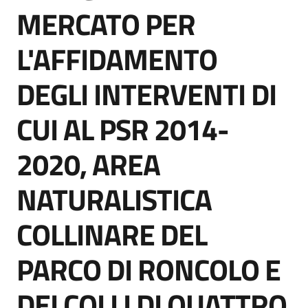
acquisto
MERCATO PER
L'AFFIDAMENTO
Supporto
DEGLI INTERVENTI DI
CUI AL PSR 2014-
Piattaforme
telematiche
2020, AREA
NATURALISTICA
COLLINARE DEL
English
PARCO DI RONCOLO E
site
DEI COLLI DI QUATTRO