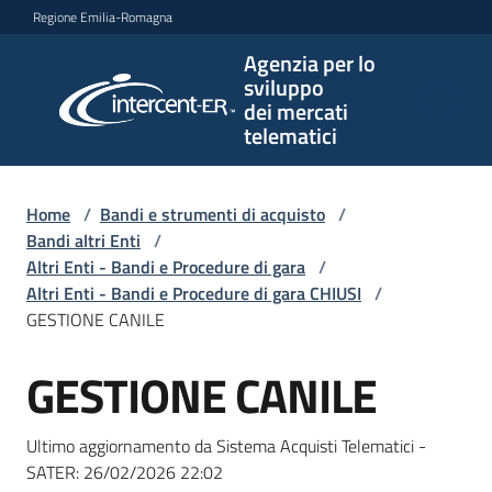
Vai al contenuto
Vai alla navigazione
Vai al footer
Regione Emilia-Romagna
Agenzia per lo
Agenzia
sviluppo
per lo
dei mercati
sviluppo
telematici
dei
mercati
telematici
Home
/
Bandi e strumenti di acquisto
/
Bandi altri Enti
/
Altri Enti - Bandi e Procedure di gara
/
Altri Enti - Bandi e Procedure di gara CHIUSI
/
L'Agenzia
GESTIONE CANILE
GESTIONE CANILE
Salta al contenuto
Bandi
e
Ultimo aggiornamento da Sistema Acquisti Telematici -
strumenti
SATER:
26/02/2026 22:02
di