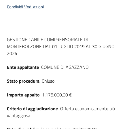
acquisto
Condividi
Vedi azioni
Supporto
Dati del bando
GESTIONE CANILE COMPRENSORIALE DI
MONTEBOLZONE DAL 01 LUGLIO 2019 AL 30 GIUGNO
Piattaforme
2024
telematiche
Ente appaltante
COMUNE DI AGAZZANO
Stato procedura
Chiuso
Importo appalto
1.175.000,00 €
English
site
Criterio di aggiudicazione
Offerta economicamente più
vantaggiosa