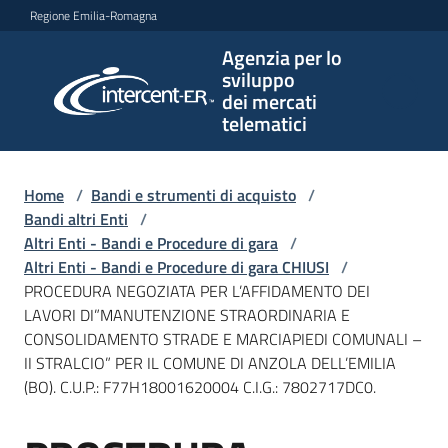
Vai al contenuto
Vai alla navigazione
Vai al footer
Regione Emilia-Romagna
Agenzia per lo
Agenzia
sviluppo
per lo
dei mercati
sviluppo
telematici
dei
mercati
telematici
Home
/
Bandi e strumenti di acquisto
/
Bandi altri Enti
/
Altri Enti - Bandi e Procedure di gara
/
Altri Enti - Bandi e Procedure di gara CHIUSI
/
L'Agenzia
PROCEDURA NEGOZIATA PER L’AFFIDAMENTO DEI
LAVORI DI”MANUTENZIONE STRAORDINARIA E
CONSOLIDAMENTO STRADE E MARCIAPIEDI COMUNALI –
II STRALCIO” PER IL COMUNE DI ANZOLA DELL’EMILIA
Bandi
(BO). C.U.P.: F77H18001620004 C.I.G.: 7802717DC0.
e
strumenti
di
Salta al contenuto