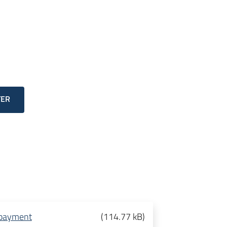
TER
t payment
(
114.77 kB
)