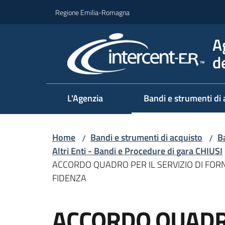
Vai al contenuto
Vai alla navigazione
Vai al footer
Regione Emilia-Romagna
A
d
L'Agenzia
Bandi e strumenti di 
Home
Bandi e strumenti di acquisto
Ba
/
/
Altri Enti - Bandi e Procedure di gara CHIUSI
ACCORDO QUADRO PER IL SERVIZIO DI FOR
FIDENZA
Salta al contenuto
ACCORDO QUADRO