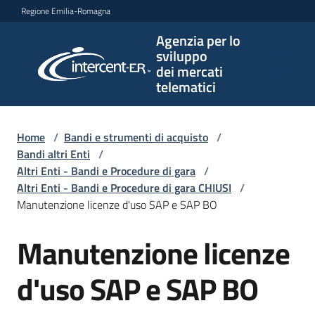
Vai al contenuto
Vai alla navigazione
Vai al footer
Regione Emilia-Romagna
Agenzia per lo
Agenzia
sviluppo
per lo
dei mercati
sviluppo
telematici
dei
mercati
telematici
Home
/
Bandi e strumenti di acquisto
/
Bandi altri Enti
/
Altri Enti - Bandi e Procedure di gara
/
Altri Enti - Bandi e Procedure di gara CHIUSI
/
L'Agenzia
Manutenzione licenze d'uso SAP e SAP BO
Manutenzione licenze
Salta al contenuto
Bandi
e
d'uso SAP e SAP BO
strumenti
di