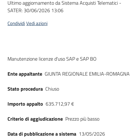
Ultimo aggiornamento da Sistema Acquisti Telematici -
acquisto
SATER:
30/06/2026 13:06
Condividi
Vedi azioni
Supporto
Piattaforme
Dati del bando
Manutenzione licenze d'uso SAP e SAP BO
telematiche
Ente appaltante
GIUNTA REGIONALE EMILIA-ROMAGNA
Stato procedura
Chiuso
Importo appalto
635.712,97 €
English
site
Criterio di aggiudicazione
Prezzo più basso
Data di pubblicazione a sistema
13/05/2026