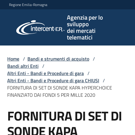
Vai al contenuto
Vai alla navigazione
Vai al footer
Regione Emilia-Romagna
Agenzia per lo
Agenzia
sviluppo
per lo
dei mercati
sviluppo
telematici
dei
mercati
telematici
Home
/
Bandi e strumenti di acquisto
/
Bandi altri Enti
/
Altri Enti - Bandi e Procedure di gara
/
Altri Enti - Bandi e Procedure di gara CHIUSI
/
L'Agenzia
FORNITURA DI SET DI SONDE KAPA HYPERCHOICE
FINANZIATO DAI FONDI 5 PER MILLE 2020
FORNITURA DI SET DI
Bandi
Salta al contenuto
e
strumenti
SONDE KAPA
di