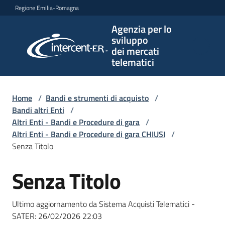
Vai al contenuto
Vai alla navigazione
Vai al footer
Regione Emilia-Romagna
Agenzia per lo
Agenzia
sviluppo
per lo
dei mercati
sviluppo
telematici
dei
mercati
telematici
Home
/
Bandi e strumenti di acquisto
/
Bandi altri Enti
/
Altri Enti - Bandi e Procedure di gara
/
Altri Enti - Bandi e Procedure di gara CHIUSI
/
L'Agenzia
Senza Titolo
Senza Titolo
Salta al contenuto
Bandi
e
Ultimo aggiornamento da Sistema Acquisti Telematici -
strumenti
SATER:
26/02/2026 22:03
di