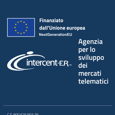
Agenzia
per lo
sviluppo
dei
mercati
telematici
C.F. 800.625.903.79