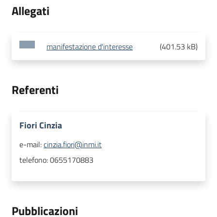
Allegati
manifestazione d'interesse
(
401.53 kB
)
Referenti
Fiori Cinzia
e-mail:
cinzia.fiori@inmi.it
telefono:
0655170883
Pubblicazioni