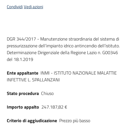
acquisto
Condividi
Vedi azioni
Supporto
Dati del bando
DGR 344/2017 - Manutenzione straordinaria del sistema di
pressurizzazione dell’impianto idrico antincendio dell’istituto.
Piattaforme
Determinazione Dirigenziale della Regione Lazio n. G00346
telematiche
del 18.1.2019
Ente appaltante
INMI - ISTITUTO NAZIONALE MALATTIE
INFETTIVE L. SPALLANZANI
Stato procedura
Chiuso
English
site
Importo appalto
247.187,82 €
Criterio di aggiudicazione
Prezzo più basso