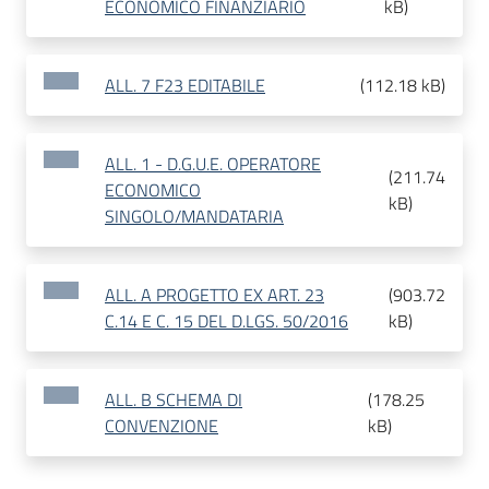
ECONOMICO FINANZIARIO
kB
)
ALL. 7 F23 EDITABILE
(
112.18 kB
)
ALL. 1 - D.G.U.E. OPERATORE
(
211.74
ECONOMICO
kB
)
SINGOLO/MANDATARIA
ALL. A PROGETTO EX ART. 23
(
903.72
C.14 E C. 15 DEL D.LGS. 50/2016
kB
)
ALL. B SCHEMA DI
(
178.25
CONVENZIONE
kB
)