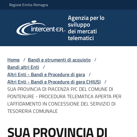
Vai al contenuto
Vai alla navigazione
Vai al footer
Regione Emilia-Romagna
Agenzia per lo
Agenzia
sviluppo
per lo
dei mercati
sviluppo
telematici
dei
mercati
telematici
Home
/
Bandi e strumenti di acquisto
/
Bandi altri Enti
/
Altri Enti - Bandi e Procedure di gara
/
Altri Enti - Bandi e Procedure di gara CHIUSI
/
L'Agenzia
SUA PROVINCIA DI PIACENZA P/C DEL COMUNE DI
PONTENURE - PROCEDURA TELEMATICA APERTA PER
L'AFFIDAMENTO IN CONCESSIONE DEL SERVIZIO DI
TESORERIA COMUNALE
Bandi
e
SUA PROVINCIA DI
strumenti
Salta al contenuto
di