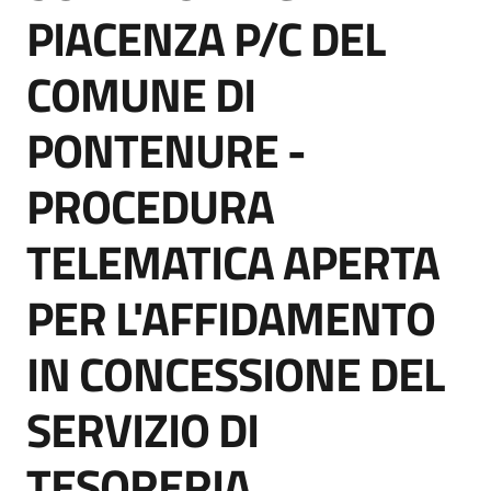
acquisto
PIACENZA P/C DEL
COMUNE DI
Supporto
PONTENURE -
PROCEDURA
Piattaforme
telematiche
TELEMATICA APERTA
PER L'AFFIDAMENTO
IN CONCESSIONE DEL
English
SERVIZIO DI
site
TESORERIA