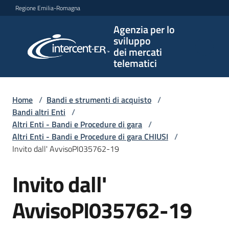
Vai al contenuto
Vai alla navigazione
Vai al footer
Regione Emilia-Romagna
Agenzia per lo
Agenzia
sviluppo
per lo
dei mercati
sviluppo
telematici
dei
mercati
telematici
Home
/
Bandi e strumenti di acquisto
/
Bandi altri Enti
/
Altri Enti - Bandi e Procedure di gara
/
Altri Enti - Bandi e Procedure di gara CHIUSI
/
L'Agenzia
Invito dall' AvvisoPI035762-19
Invito dall'
Salta al contenuto
Bandi
e
AvvisoPI035762-19
strumenti
di