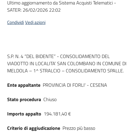
Ultimo aggiornamento da Sistema Acquisti Telematici -
acquisto
SATER:
26/02/2026 22:02
Condividi
Vedi azioni
Supporto
Piattaforme
Dati del bando
S.P. N. 4 “DEL BIDENTE” - CONSOLIDAMENTO DEL
telematiche
VIADOTTO IN LOCALITA’ SAN COLOMBANO IN COMUNE DI
MELDOLA – 1^ STRALCIO – CONSOLIDAMENTO SPALLE.
Ente appaltante
PROVINCIA DI FORLI' - CESENA
Stato procedura
Chiuso
English
site
Importo appalto
194.181,40 €
Criterio di aggiudicazione
Prezzo più basso