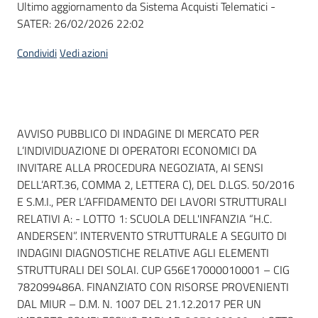
Ultimo aggiornamento da Sistema Acquisti Telematici -
acquisto
SATER:
26/02/2026 22:02
Condividi
Vedi azioni
Supporto
Piattaforme
Dati del bando
AVVISO PUBBLICO DI INDAGINE DI MERCATO PER
telematiche
L’INDIVIDUAZIONE DI OPERATORI ECONOMICI DA
INVITARE ALLA PROCEDURA NEGOZIATA, AI SENSI
DELL’ART.36, COMMA 2, LETTERA C), DEL D.LGS. 50/2016
E S.M.I., PER L’AFFIDAMENTO DEI LAVORI STRUTTURALI
RELATIVI A: - LOTTO 1: SCUOLA DELL'INFANZIA “H.C.
ANDERSEN”. INTERVENTO STRUTTURALE A SEGUITO DI
English
INDAGINI DIAGNOSTICHE RELATIVE AGLI ELEMENTI
site
STRUTTURALI DEI SOLAI. CUP G56E17000010001 – CIG
782099486A. FINANZIATO CON RISORSE PROVENIENTI
DAL MIUR – D.M. N. 1007 DEL 21.12.2017 PER UN