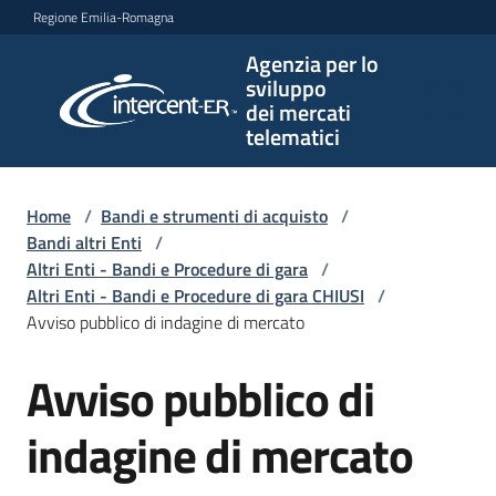
Vai al contenuto
Vai alla navigazione
Vai al footer
Regione Emilia-Romagna
Agenzia per lo
Agenzia
sviluppo
per lo
dei mercati
sviluppo
telematici
dei
mercati
telematici
Home
/
Bandi e strumenti di acquisto
/
Bandi altri Enti
/
Altri Enti - Bandi e Procedure di gara
/
Altri Enti - Bandi e Procedure di gara CHIUSI
/
L'Agenzia
Avviso pubblico di indagine di mercato
Avviso pubblico di
Salta al contenuto
Bandi
e
indagine di mercato
strumenti
di