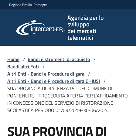
Vai al contenuto
Vai alla navigazione
Vai al footer
Regione Emilia-Romagna
Agenzia per lo
Agenzia
sviluppo
per lo
dei mercati
sviluppo
telematici
dei
mercati
telematici
Home
/
Bandi e strumenti di acquisto
/
Bandi altri Enti
/
Altri Enti - Bandi e Procedure di gara
/
Altri Enti - Bandi e Procedure di gara CHIUSI
/
L'Agenzia
SUA PROVINCIA DI PIACENZA P/C DEL COMUNE DI
PONTENURE - PROCEDURA APERTA PER L'AFFIDAMENTO
IN CONCESSIONE DEL SERVIZIO DI RISTORAZIONE
SCOLASTICA PERIODO 01/09/2019-30/06/2024
Bandi
e
SUA PROVINCIA DI
strumenti
Salta al contenuto
di