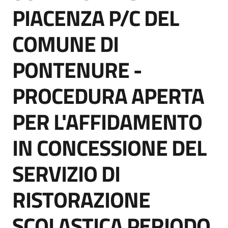
acquisto
PIACENZA P/C DEL
COMUNE DI
Supporto
PONTENURE -
PROCEDURA APERTA
Piattaforme
telematiche
PER L'AFFIDAMENTO
IN CONCESSIONE DEL
SERVIZIO DI
English
RISTORAZIONE
site
SCOLASTICA PERIODO