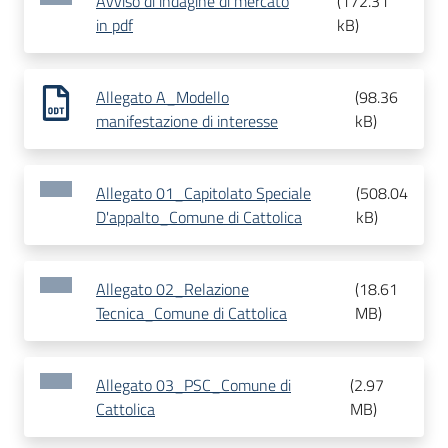
Avviso di indagine di mercato
(
172.31
in pdf
kB
)
Allegato A_Modello
(
98.36
manifestazione di interesse
kB
)
Allegato 01_Capitolato Speciale
(
508.04
D'appalto_Comune di Cattolica
kB
)
Allegato 02_Relazione
(
18.61
Tecnica_Comune di Cattolica
MB
)
Allegato 03_PSC_Comune di
(
2.97
Cattolica
MB
)