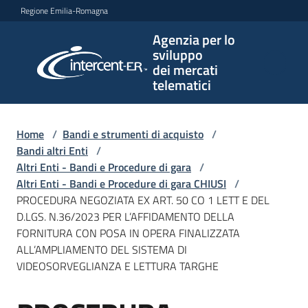
Vai al contenuto
Vai alla navigazione
Vai al footer
Regione Emilia-Romagna
Agenzia per lo
Agenzia
sviluppo
per lo
dei mercati
sviluppo
telematici
dei
mercati
telematici
Home
/
Bandi e strumenti di acquisto
/
Bandi altri Enti
/
Altri Enti - Bandi e Procedure di gara
/
Altri Enti - Bandi e Procedure di gara CHIUSI
/
L'Agenzia
PROCEDURA NEGOZIATA EX ART. 50 CO 1 LETT E DEL
D.LGS. N.36/2023 PER L’AFFIDAMENTO DELLA
FORNITURA CON POSA IN OPERA FINALIZZATA
ALL’AMPLIAMENTO DEL SISTEMA DI
Bandi
VIDEOSORVEGLIANZA E LETTURA TARGHE
e
strumenti
di
Salta al contenuto