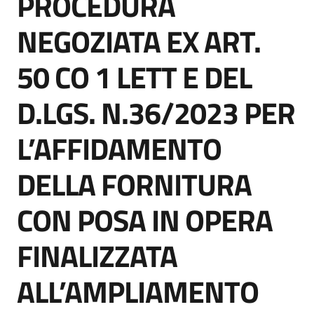
PROCEDURA
acquisto
NEGOZIATA EX ART.
50 CO 1 LETT E DEL
Supporto
D.LGS. N.36/2023 PER
Piattaforme
L’AFFIDAMENTO
telematiche
DELLA FORNITURA
CON POSA IN OPERA
FINALIZZATA
English
site
ALL’AMPLIAMENTO