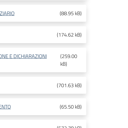
ZIARIO
(
88.95 kB
)
(
174.62 kB
)
NE E DICHIARAZIONI
(
259.00
kB
)
(
701.63 kB
)
MENTO
(
65.50 kB
)