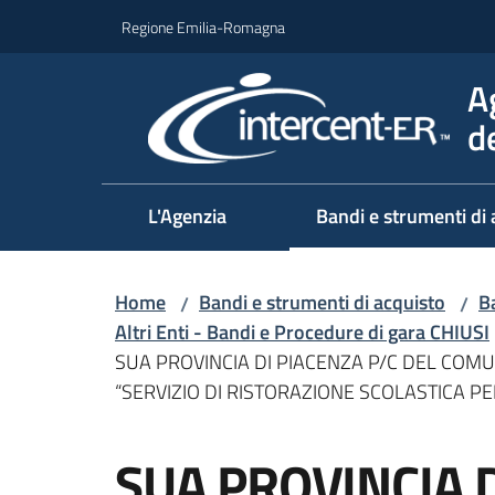
Vai al contenuto
Vai alla navigazione
Vai al footer
Regione Emilia-Romagna
A
d
L'Agenzia
Bandi e strumenti di 
Home
Bandi e strumenti di acquisto
Ba
/
/
Altri Enti - Bandi e Procedure di gara CHIUSI
SUA PROVINCIA DI PIACENZA P/C DEL COM
“SERVIZIO DI RISTORAZIONE SCOLASTICA P
Salta al contenuto
SUA PROVINCIA D