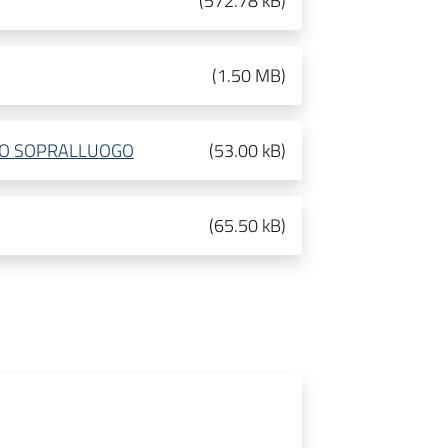
(
572.78 kB
)
(
1.50 MB
)
TO SOPRALLUOGO
(
53.00 kB
)
(
65.50 kB
)