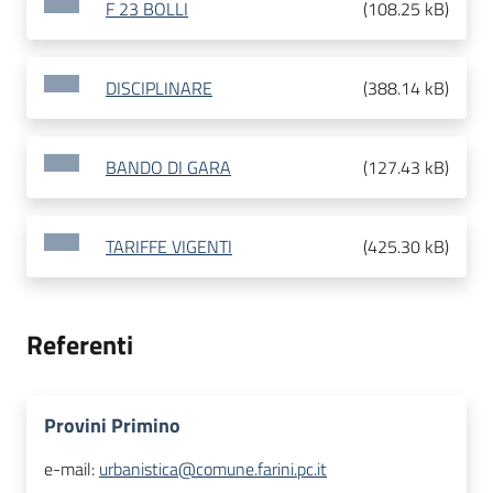
F 23 BOLLI
(
108.25 kB
)
DISCIPLINARE
(
388.14 kB
)
BANDO DI GARA
(
127.43 kB
)
TARIFFE VIGENTI
(
425.30 kB
)
Referenti
Provini Primino
e-mail:
urbanistica@comune.farini.pc.it