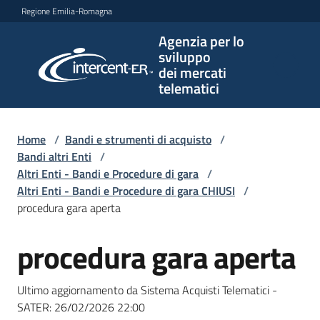
Vai al contenuto
Vai alla navigazione
Vai al footer
Regione Emilia-Romagna
Agenzia per lo
Agenzia
sviluppo
per lo
dei mercati
sviluppo
telematici
dei
mercati
telematici
Home
/
Bandi e strumenti di acquisto
/
Bandi altri Enti
/
Altri Enti - Bandi e Procedure di gara
/
Altri Enti - Bandi e Procedure di gara CHIUSI
/
L'Agenzia
procedura gara aperta
procedura gara aperta
Salta al contenuto
Bandi
e
Ultimo aggiornamento da Sistema Acquisti Telematici -
strumenti
SATER:
26/02/2026 22:00
di