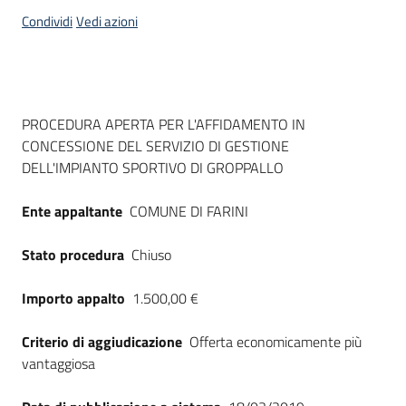
acquisto
Condividi
Vedi azioni
Supporto
Dati del bando
PROCEDURA APERTA PER L'AFFIDAMENTO IN
CONCESSIONE DEL SERVIZIO DI GESTIONE
Piattaforme
DELL'IMPIANTO SPORTIVO DI GROPPALLO
telematiche
Ente appaltante
COMUNE DI FARINI
Stato procedura
Chiuso
Importo appalto
1.500,00 €
English
site
Criterio di aggiudicazione
Offerta economicamente più
vantaggiosa