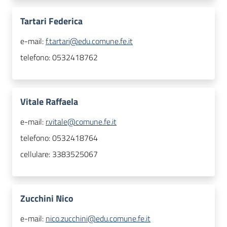
Tartari Federica
e-mail:
f.tartari@edu.comune.fe.it
telefono:
0532418762
Vitale Raffaela
e-mail:
r.vitale@comune.fe.it
telefono:
0532418764
cellulare:
3383525067
Zucchini Nico
e-mail:
nico.zucchini@edu.comune.fe.it