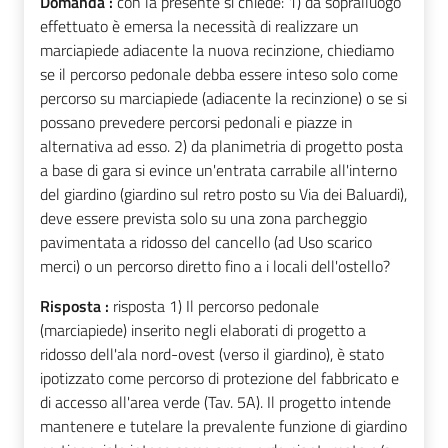
Domanda :
con la presente si chiede: 1) da sopralluogo
effettuato è emersa la necessità di realizzare un
marciapiede adiacente la nuova recinzione, chiediamo
se il percorso pedonale debba essere inteso solo come
percorso su marciapiede (adiacente la recinzione) o se si
possano prevedere percorsi pedonali e piazze in
alternativa ad esso. 2) da planimetria di progetto posta
a base di gara si evince un'entrata carrabile all'interno
del giardino (giardino sul retro posto su Via dei Baluardi),
deve essere prevista solo su una zona parcheggio
pavimentata a ridosso del cancello (ad Uso scarico
merci) o un percorso diretto fino a i locali dell'ostello?
Risposta :
risposta 1) Il percorso pedonale
(marciapiede) inserito negli elaborati di progetto a
ridosso dell'ala nord-ovest (verso il giardino), è stato
ipotizzato come percorso di protezione del fabbricato e
di accesso all'area verde (Tav. 5A). Il progetto intende
mantenere e tutelare la prevalente funzione di giardino