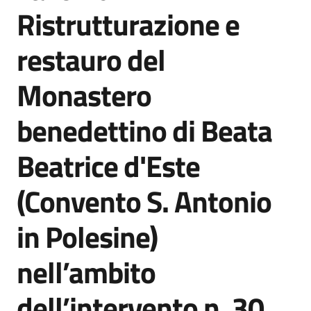
acquisto
Ristrutturazione e
restauro del
Supporto
Monastero
benedettino di Beata
Piattaforme
telematiche
Beatrice d'Este
(Convento S. Antonio
in Polesine)
English
nell’ambito
site
dell’intervento n. 30