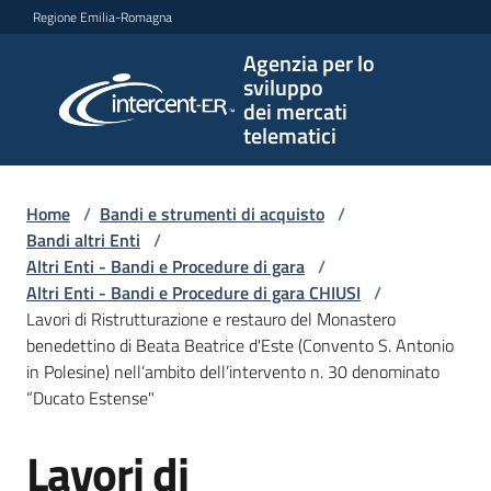
Vai al contenuto
Vai alla navigazione
Vai al footer
Regione Emilia-Romagna
Agenzia per lo
Agenzia
sviluppo
per lo
dei mercati
sviluppo
telematici
dei
mercati
telematici
Home
/
Bandi e strumenti di acquisto
/
Bandi altri Enti
/
Altri Enti - Bandi e Procedure di gara
/
Altri Enti - Bandi e Procedure di gara CHIUSI
/
L'Agenzia
Lavori di Ristrutturazione e restauro del Monastero
benedettino di Beata Beatrice d'Este (Convento S. Antonio
in Polesine) nell’ambito dell’intervento n. 30 denominato
“Ducato Estense"
Bandi
e
Lavori di
strumenti
Salta al contenuto
di